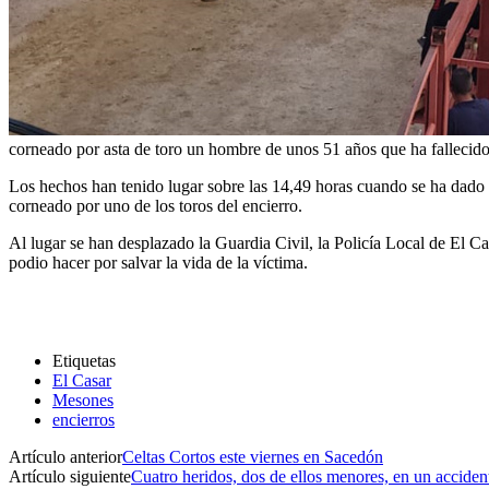
corneado por asta de toro un hombre de unos 51 años que ha fallecido
Los hechos han tenido lugar sobre las 14,49 horas cuando se ha dado a
corneado por uno de los toros del encierro.
Al lugar se han desplazado la Guardia Civil, la Policía Local de El 
podio hacer por salvar la vida de la víctima.
Etiquetas
El Casar
Mesones
encierros
Artículo anterior
Celtas Cortos este viernes en Sacedón
Artículo siguiente
Cuatro heridos, dos de ellos menores, en un accident