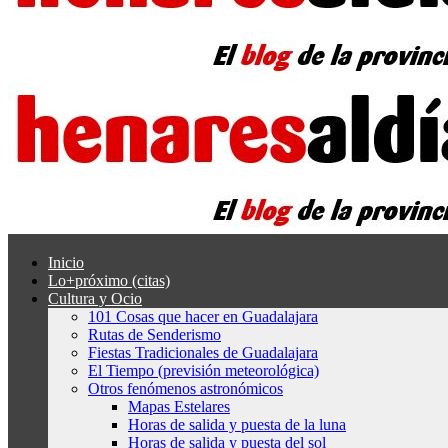
Inicio
Lo+próximo (citas)
Cultura y Ocio
101 Cosas que hacer en Guadalajara
Rutas de Senderismo
Fiestas Tradicionales de Guadalajara
El Tiempo (previsión meteorológica)
Otros fenómenos astronómicos
Mapas Estelares
Horas de salida y puesta de la luna
Horas de salida y puesta del sol