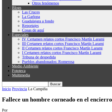
Otros fenómenos
Blogs
Las Cruces
La Garlopa
Guadalajara a fondo
Reportajes
Cosas de aquí
Especiales
IV Certamen relatos cortos Francisco Martín Larami
III Certamen relatos cortos Francisco Martín Larami
II Certamen relatos cortos Francisco Martín Larami
I Certamen relatos cortos Francisco Martín Larami
Tribuna de despedida
Pueblos abandonados: Romerosa
Medio Ambiente
Fototeca
Multimedia
Inicio
Provincia
La Campiña
Fallece un hombre corneado en el encierr
Por