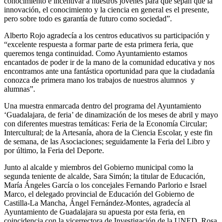
conocimiento e incentivar a nuestros jóvenes para que sepan que la
innovación, el conocimiento y la ciencia en general es el presente,
pero sobre todo es garantía de futuro como sociedad”.
Alberto Rojo agradecía a los centros educativos su participación y
“excelente respuesta a formar parte de esta primera feria, que
queremos tenga continuidad. Como Ayuntamiento estamos
encantados de poder ir de la mano de la comunidad educativa y nos
encontramos ante una fantástica oportunidad para que la ciudadanía
conozca de primera mano los trabajos de nuestros alumnos y
alumnas”.
Una muestra enmarcada dentro del programa del Ayuntamiento
‘Guadalajara, de feria’ de dinamización de los meses de abril y mayo
con diferentes muestras temáticas: Feria de la Economía Circular;
Intercultural; de la Artesanía, ahora de la Ciencia Escolar, y este fin
de semana, de las Asociaciones; seguidamente la Feria del Libro y
por último, la Feria del Deporte.
Junto al alcalde y miembros del Gobierno municipal como la
segunda teniente de alcalde, Sara Simón; la titular de Educación,
María Ángeles García o los concejales Fernando Parlorio e Israel
Marco, el delegado provincial de Educación del Gobierno de
Castilla-La Mancha, Ángel Fernández-Montes, agradecía al
Ayuntamiento de Guadalajara su apuesta por esta feria, en
coincidencia con la vicerrectora de Investigación de la UNED, Rosa