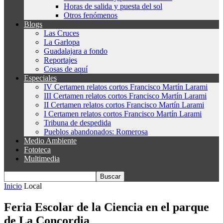
Horas de salida y puesta del sol
Otros fenómenos
Blogs
Las Cruces
La Garlopa
Guadalajara a fondo
Reportajes
Cosas de aquí
Especiales
IV Certamen relatos cortos Francisco Martín Larami
III Certamen relatos cortos Francisco Martín Larami
II Certamen relatos cortos Francisco Martín Larami
I Certamen relatos cortos Francisco Martín Larami
Tribuna de despedida
Pueblos abandonados: Romerosa
Medio Ambiente
Fototeca
Multimedia
Inicio
Local
Feria Escolar de la Ciencia en el parque
de La Concordia