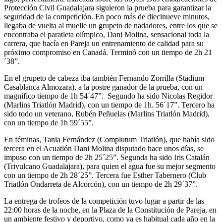
Protección Civil Guadalajara siguieron la prueba para garantizar la
seguridad de la competición. En poco más de diecinueve minutos,
llegaba de vuelta al muelle un grupeto de nadadores, entre los que se
encontraba el paratleta olímpico, Dani Molina, sensacional toda la
carrera, que hacía en Pareja un entrenamiento de calidad para su
próximo compromiso en Canadá. Terminó con un tiempo de 2h 21
´38”.
En el grupeto de cabeza iba también Fernando Zorrilla (Stadium
Casablanca Almozara), a la postre ganador de la prueba, con un
magnífico tiempo de 1h 54´47”. Segundo ha sido Nicolas Regidor
(Marlins Triatlón Madrid), con un tiempo de 1h. 56´17”. Tercero ha
sido todo un veterano, Rubén Peñuelas (Marlins Triatlón Madrid),
con un tiempo de 1h 59´55”.
En féminas, Tania Fernández (Complutum Triatlón), que había sido
tercera en el Acuatlón Dani Molina disputado hace unos días, se
impuso con un tiempo de 2h 25´25”. Segunda ha sido Iris Catalán
(Trivulcano Guadalajara), para quien el agua fue su mejor segmento
con un tiempo de 2h 28´25”. Tercera fue Esther Tabernero (Club
Triatlón Ondarreta de Alcorcón), con un tiempo de 2h 29´37”.
La entrega de trofeos de la competición tuvo lugar a partir de las
22:00 horas de la noche, en la Plaza de la Constitución de Pareja, en
un ambiente festivo y deportivo, como ya es habitual cada año en la