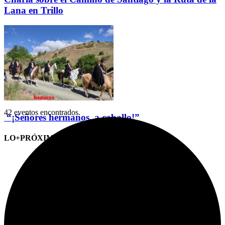
Lana en Trillo
42 eventos encontrados.
“¡Señores hermanos, a caballo!”
LO+PRÓXIMO (CITAS)