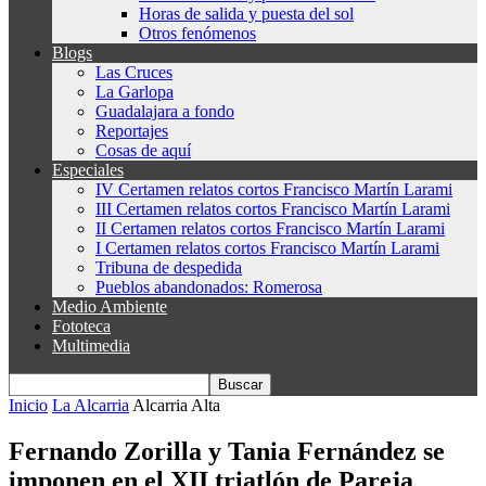
Horas de salida y puesta del sol
Otros fenómenos
Blogs
Las Cruces
La Garlopa
Guadalajara a fondo
Reportajes
Cosas de aquí
Especiales
IV Certamen relatos cortos Francisco Martín Larami
III Certamen relatos cortos Francisco Martín Larami
II Certamen relatos cortos Francisco Martín Larami
I Certamen relatos cortos Francisco Martín Larami
Tribuna de despedida
Pueblos abandonados: Romerosa
Medio Ambiente
Fototeca
Multimedia
Inicio
La Alcarria
Alcarria Alta
Fernando Zorilla y Tania Fernández se
imponen en el XII triatlón de Pareja