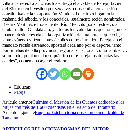
villa alcarreña. Los trofeos los entregó el alcalde de Pareja, Javier
del Río, recién investido por sexta vez consecutiva en la sesión
constitutiva de la Corporación Municipal que tuvo lugar en la
mañana del sábado, y los concejales, igualmente recién nombrados,
Beatriz Martínez e Inocente del Río. “Felicito por su esfuerzo al
Club Triatlón Guadalajara, y a todos los voluntarios que trabajan de
manera desinteresada en la organización de una prueba que exige
tanto esfuerzo y tiene tantos detalles como el triatlón. Pareja, en el
mandato recién estrenado, apostará cada año por el deporte, tanto
por pruebas de talla provincial, regional y nacional, como también, y
sobre todo, por fomentar su práctica entre parejanos de todas las
edades”, comentaba ayer el regidor.
Etiquetas
Pareja
Artículo anterior
Culmina el Maratón de los Cuentos dedicado a las
brujas con más de 1.600 cuentistas en el Palacio del Infantado
Artículo siguiente
Eugenio Esteban toma posesión como alcalde de
Tamajón
ARTÍCULOS RELACIONADOS
MÁS DEL AUTOR