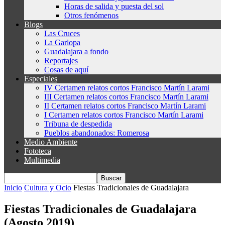
Horas de salida y puesta del sol
Otros fenómenos
Blogs
Las Cruces
La Garlopa
Guadalajara a fondo
Reportajes
Cosas de aquí
Especiales
IV Certamen relatos cortos Francisco Martín Larami
III Certamen relatos cortos Francisco Martín Larami
II Certamen relatos cortos Francisco Martín Larami
I Certamen relatos cortos Francisco Martín Larami
Tribuna de despedida
Pueblos abandonados: Romerosa
Medio Ambiente
Fototeca
Multimedia
Inicio
Cultura y Ocio
Fiestas Tradicionales de Guadalajara
Fiestas Tradicionales de Guadalajara
(Agosto 2019)