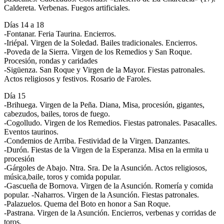
Caldereta. Verbenas. Fuegos artificiales.
Días 14 a 18
-Fontanar. Feria Taurina. Encierros.
-Iriépal. Virgen de la Soledad. Bailes tradicionales. Encierros.
-Poveda de la Sierra. Virgen de los Remedios y San Roque.
Procesión, rondas y caridades
-Sigüenza. San Roque y Virgen de la Mayor. Fiestas patronales.
Actos religiosos y festivos. Rosario de Faroles.
Día 15
-Brihuega. Virgen de la Peña. Diana, Misa, procesión, gigantes,
cabezudos, bailes, toros de fuego.
-Cogolludo. Virgen de los Remedios. Fiestas patronales. Pasacalles.
Eventos taurinos.
-Condemios de Arriba. Festividad de la Virgen. Danzantes.
-Durón. Fiestas de la Virgen de la Esperanza. Misa en la ermita u
procesión
-Gárgoles de Abajo. Ntra. Sra. De la Asunción. Actos religiosos,
música,baile, toros y comida popular.
-Gascueña de Bornova. Virgen de la Asunción. Romería y comida
popular. -Naharros. Virgen de la Asunción. Fiestas patronales.
-Palazuelos. Quema del Boto en honor a San Roque.
-Pastrana. Virgen de la Asunción. Encierros, verbenas y corridas de
toros.