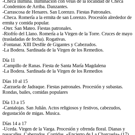
-Checa Ilumina. Iluminacion con velas de la localidad de Checa
-Condemios de Arriba. Danzantes.
-Carrascosa de Henares. San Lorenzo. Fiestas Patronales.
-Checa. Romería a la ermita de san Lorenzo. Procesión alrededor de
ermita y comida popular.
-Oter. San Mateo. Fiestas patronales.
-Riofrío del Llano. Romería a la Virgen de la Torre. Cruces de mayo
(trasladadas de fecha). Rogativas.
-Fontanar. XIII Desfile de Gigantes y Cabezudos.
-La Bodera. Sardinada de la Virgen de los Remedios.
Día 11
-Campillo de Ranas. Fiesta de Santa María Magdalena
-La Bodera. Sardinada de la Virgen de los Remedios
Días 10 al 15
-Zarzuela de Jadraque. Fiestas patronales. Procesión y subastas.
Rondas, bailes, comidas populares
Día 13 a 15
-Cantalojas. San Julián. Actos religiosos y festivos, cabezudos,
degustación de migas. Musica.
Días 14 a 17
-Uceda. Virgen de la Varga. Procesión y ofrenda floral. Dianas y
pasacalles. Cabezudos. Corridas. «Encierro de La Charcuela» (17).