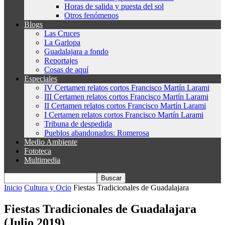
Horas de salida y puesta del sol
Otros fenómenos
Blogs
Las Cruces
La Garlopa
Guadalajara a fondo
Reportajes
Cosas de aquí
Especiales
IV Certamen relatos cortos Francisco Martín Larami
III Certamen relatos cortos Francisco Martín Larami
II Certamen relatos cortos Francisco Martín Larami
I Certamen relatos cortos Francisco Martín Larami
Tribuna de despedida
Pueblos abandonados: Romerosa
Medio Ambiente
Fototeca
Multimedia
Inicio
Cultura y Ocio
Fiestas Tradicionales de Guadalajara
Fiestas Tradicionales de Guadalajara
(Julio 2019)