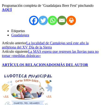
Programación completa de ‘Guadalajara Beer Fest’ pinchando
AQUÍ
Etiquetas
Guadalajara
Artículo anterior
La localidad de Cantalojas será este año la
anfitriona del XV Día de la Sierra
Artículo siguiente
La MAS espera que regresen las lluvias para no
tomar «medidas drásticas»
ARTÍCULOS RELACIONADOS
MÁS DEL AUTOR