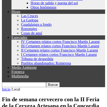
Horas de salida y puesta del sol
Otros fenómenos
Blogs
Las Cruces
La Garlopa
Guadalajara a fondo
Reportajes
Cosas de aquí
Especiales
IV Certamen relatos cortos Francisco Martín Larami
III Certamen relatos cortos Francisco Martín Larami
II Certamen relatos cortos Francisco Martín Larami
I Certamen relatos cortos Francisco Martín Larami
Tribuna de despedida
Pueblos abandonados: Romerosa
Medio Ambiente
Fototeca
Multimedia
Inicio
Local
Fin de semana cervecero con la II Feria
de la Cerveza Artesana en la Concordia