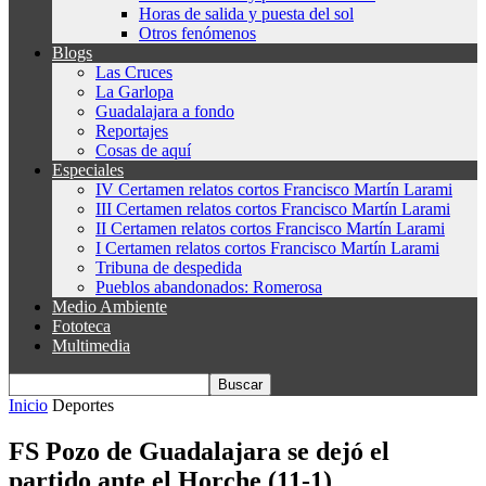
Horas de salida y puesta del sol
Otros fenómenos
Blogs
Las Cruces
La Garlopa
Guadalajara a fondo
Reportajes
Cosas de aquí
Especiales
IV Certamen relatos cortos Francisco Martín Larami
III Certamen relatos cortos Francisco Martín Larami
II Certamen relatos cortos Francisco Martín Larami
I Certamen relatos cortos Francisco Martín Larami
Tribuna de despedida
Pueblos abandonados: Romerosa
Medio Ambiente
Fototeca
Multimedia
Inicio
Deportes
FS Pozo de Guadalajara se dejó el
partido ante el Horche (11-1)