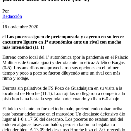
Por
Redacción
-
16 noviembre 2020
el Los poceros siguen de pretemporada y cayeron en su tercer
encuentro liguero en 1ª autonómica ante un rival con mucha
más
intensidad (11-1)
Estreno como local del 1ª autonómica (por la pandemia en el Palacio
Multiusos de Guadalajara) y derrota ante un eficaz Atlético Bargas
(0-5). Los amarillos no aprovecharon sus opciones en el primer
tiempo y poco a poco se fueron diluyendo ante un rival con más
ritmo y rodaje.
Derrota sin paliativos de FS Pozo de Guadalajara en su visita a la
localidad de Horche (11-1). Los rojillos no llegaron a competir a la
pista horchana hasta la segunda parte, cuando ya iban 6-0 abajo.
El inicio visitante no fue del todo malo, pretendiendo robar arriba
para buscar adelantarse en el marcador. Un desajuste defensivo dio
lugar al 1-0 a 17,56 del descanso. Los poceros no estaban mal del
todo en algunas fases con balón, pero sin balón no llegaban a
defender bien. A 13,09 del descanso Horche hizo el 2-0, precedido