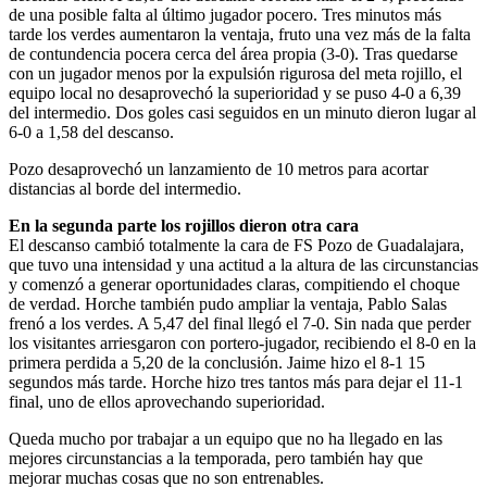
de una posible falta al último jugador pocero. Tres minutos más
tarde los verdes aumentaron la ventaja, fruto una vez más de la falta
de contundencia pocera cerca del área propia (3-0). Tras quedarse
con un jugador menos por la expulsión rigurosa del meta rojillo, el
equipo local no desaprovechó la superioridad y se puso 4-0 a 6,39
del intermedio. Dos goles casi seguidos en un minuto dieron lugar al
6-0 a 1,58 del descanso.
Pozo desaprovechó un lanzamiento de 10 metros para acortar
distancias al borde del intermedio.
En la segunda parte los rojillos dieron otra cara
El descanso cambió totalmente la cara de FS Pozo de Guadalajara,
que tuvo una intensidad y una actitud a la altura de las circunstancias
y comenzó a generar oportunidades claras, compitiendo el choque
de verdad. Horche también pudo ampliar la ventaja, Pablo Salas
frenó a los verdes. A 5,47 del final llegó el 7-0. Sin nada que perder
los visitantes arriesgaron con portero-jugador, recibiendo el 8-0 en la
primera perdida a 5,20 de la conclusión. Jaime hizo el 8-1 15
segundos más tarde. Horche hizo tres tantos más para dejar el 11-1
final, uno de ellos aprovechando superioridad.
Queda mucho por trabajar a un equipo que no ha llegado en las
mejores circunstancias a la temporada, pero también hay que
mejorar muchas cosas que no son entrenables.