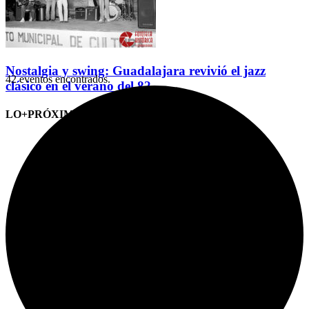
Nostalgia y swing: Guadalajara revivió el jazz
42 eventos encontrados.
clásico en el verano del 82
LO+PRÓXIMO (CITAS)