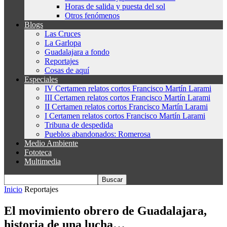
Horas de salida y puesta del sol
Otros fenómenos
Blogs
Las Cruces
La Garlopa
Guadalajara a fondo
Reportajes
Cosas de aquí
Especiales
IV Certamen relatos cortos Francisco Martín Larami
III Certamen relatos cortos Francisco Martín Larami
II Certamen relatos cortos Francisco Martín Larami
I Certamen relatos cortos Francisco Martín Larami
Tribuna de despedida
Pueblos abandonados: Romerosa
Medio Ambiente
Fototeca
Multimedia
Inicio
Reportajes
El movimiento obrero de Guadalajara,
historia de una lucha…