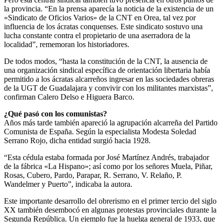
la provincia. “En la prensa aparecía la noticia de la existencia de un
«Sindicato de Oficios Varios» de la CNT en Orea, tal vez por
influencia de los ácratas conquenses. Este sindicato sostuvo una
lucha constante contra el propietario de una aserradora de la
localidad”, rememoran los historiadores.
De todos modos, “hasta la constitución de la CNT, la ausencia de
una organización sindical específica de orientación libertaria había
permitido a los ácratas alcarreños ingresar en las sociedades obreras
de la UGT de Guadalajara y convivir con los militantes marxistas”,
confirman Calero Delso e Higuera Barco.
¿Qué pasó con los comunistas?
Años más tarde también apareció la agrupación alcarreña del Partido
Comunista de España. Según la especialista Modesta Soledad
Serrano Rojo, dicha entidad surgió hacia 1928.
“Esta cédula estaba formada por José Martínez Andrés, trabajador
de la fábrica «La Hispano»; así como por los señores Muela, Piñar,
Rosas, Cubero, Pardo, Parapar, R. Serrano, V. Relaño, P.
Wandelmer y Puerto”, indicaba la autora.
Este importante desarrollo del obrerismo en el primer tercio del siglo
XX también desembocó en algunas protestas provinciales durante la
Segunda República. Un ejemplo fue la huelga general de 1933, que