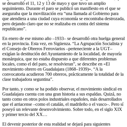
se desarrolló el 11, 12 y 13 de mayo y que tuvo un amplio
seguimiento. Durante el paro se publicó un manifiesto en el que se
aseguraba que la movilización era “una llamada al Gobierno para
que atendiera a una ciudad cuya economía se encontraba destrozada,
pero dejando claro que no se realizaba en contra del sistema
republicano”.
En enero de ese mismo año –1933– se desarrolló otra huelga general
en la provincia. Esta vez, en Sigüenza. “La Agrupación Socialista y
el Consejo de Obreros Ferroviarios –perteneciente a la UGT–
exigían la destitución del Ayuntamiento de la localidad, de mayoría
monárquica, que no estaba dispuesto a que diferentes problemas
locales, como el del paro, se resolvieran”, se describe en «El
movimiento obrero en Guadalajara (1868–1939)». “A la
convocatoria acudieron 700 obreros, prácticamente la totalidad de la
clase trabajadora seguntina”.
Por tanto, y como se ha podido observar, el movimiento sindical en
Guadalajara cuenta con una gran historia a sus espaldas. Quizá, no
tanto como en otros polos industriales españoles, más desarrollados
que el arriacense –como el catalán, el madrileño o el vasco–. Pero sí
poseyó un relevante desenvolvimiento. Sobre todo, en el siglo XIX
y primer tercio del XX…
El devenir posterior de esta realidad se dejará para siguientes