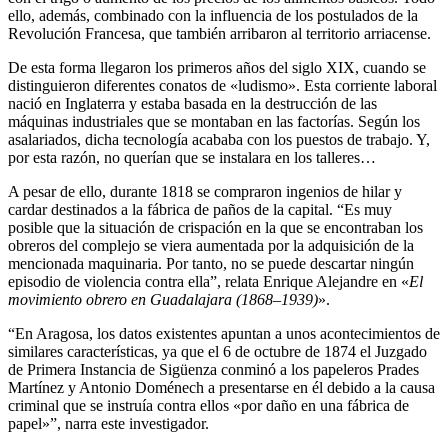
ello, además, combinado con la influencia de los postulados de la
Revolución Francesa, que también arribaron al territorio arriacense.
De esta forma llegaron los primeros años del siglo XIX, cuando se
distinguieron diferentes conatos de «ludismo». Esta corriente laboral
nació en Inglaterra y estaba basada en la destrucción de las
máquinas industriales que se montaban en las factorías. Según los
asalariados, dicha tecnología acababa con los puestos de trabajo. Y,
por esta razón, no querían que se instalara en los talleres…
A pesar de ello, durante 1818 se compraron ingenios de hilar y
cardar destinados a la fábrica de paños de la capital. “Es muy
posible que la situación de crispación en la que se encontraban los
obreros del complejo se viera aumentada por la adquisición de la
mencionada maquinaria. Por tanto, no se puede descartar ningún
episodio de violencia contra ella”, relata Enrique Alejandre en «
El
movimiento obrero en Guadalajara (1868–1939)
».
“En Aragosa, los datos existentes apuntan a unos acontecimientos de
similares características, ya que el 6 de octubre de 1874 el Juzgado
de Primera Instancia de Sigüenza conminó a los papeleros Prades
Martínez y Antonio Doménech a presentarse en él debido a la causa
criminal que se instruía contra ellos «por daño en una fábrica de
papel»”, narra este investigador.