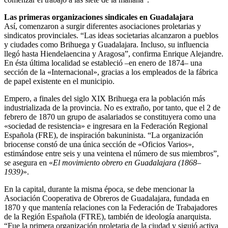
Las primeras organizaciones sindicales en Guadalajara
Así, comenzaron a surgir diferentes asociaciones proletarias y
sindicatos provinciales. “Las ideas societarias alcanzaron a pueblos
y ciudades como Brihuega y Guadalajara. Incluso, su influencia
llegó hasta Hiendelaencina y Aragosa”, confirma Enrique Alejandre.
En ésta última localidad se estableció –en enero de 1874– una
sección de la «Internacional», gracias a los empleados de la fábrica
de papel existente en el municipio.
Empero, a finales del siglo XIX Brihuega era la población más
industrializada de la provincia. No es extraño, por tanto, que el 2 de
febrero de 1870 un grupo de asalariados se constituyera como una
«sociedad de resistencia» e ingresara en la Federación Regional
Española (FRE), de inspiración bakuninista. “La organización
briocense constó de una única sección de «Oficios Varios»,
estimándose entre seis y una veintena el número de sus miembros”,
se asegura en «
El movimiento obrero en Guadalajara (1868–
1939)
».
En la capital, durante la misma época, se debe mencionar la
Asociación Cooperativa de Obreros de Guadalajara, fundada en
1870 y que mantenía relaciones con la Federación de Trabajadores
de la Región Española (FTRE), también de ideología anarquista.
“Fue la primera organización proletaria de la ciudad y siguió activa