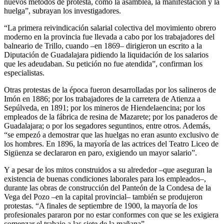
nuevos métodos de protesta, como la asamblea, la manifestación y la
huelga”, subrayan los investigadores.
“La primera reivindicación salarial colectiva del movimiento obrero
moderno en la provincia fue llevada a cabo por los trabajadores del
balneario de Trillo, cuando –en 1869– dirigieron un escrito a la
Diputación de Guadalajara pidiendo la liquidación de los salarios
que les adeudaban. Su petición no fue atendida”, confirman los
especialistas.
Otras protestas de la época fueron desarrolladas por los salineros de
Imón en 1886; por los trabajadores de la carretera de Atienza a
Sepúlveda, en 1891; por los mineros de Hiendelaencina; por los
empleados de la fábrica de resina de Mazarete; por los panaderos de
Guadalajara; o por los segadores seguntinos, entre otros. Además,
“se empezó a demostrar que las huelgas no eran asunto exclusivo de
los hombres. En 1896, la mayoría de las actrices del Teatro Liceo de
Sigüenza se declararon en paro, exigiendo un mayor salario”.
Y a pesar de los mitos construidos a su alrededor –que aseguran la
existencia de buenas condiciones laborales para los empleados–,
durante las obras de construcción del Panteón de la Condesa de la
Vega del Pozo –en la capital provincial– también se produjeron
protestas. “A finales de septiembre de 1900, la mayoría de los
profesionales pararon por no estar conformes con que se les exigiera
comenzar el trabajo a las siete de la mañana”.