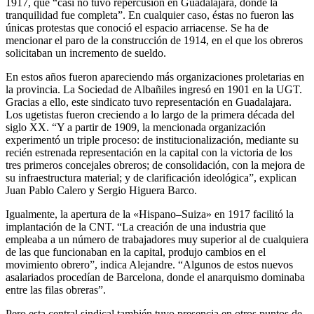
1917, que “casi no tuvo repercusión en Guadalajara, donde la
tranquilidad fue completa”. En cualquier caso, éstas no fueron las
únicas protestas que conoció el espacio arriacense. Se ha de
mencionar el paro de la construcción de 1914, en el que los obreros
solicitaban un incremento de sueldo.
En estos años fueron apareciendo más organizaciones proletarias en
la provincia. La Sociedad de Albañiles ingresó en 1901 en la UGT.
Gracias a ello, este sindicato tuvo representación en Guadalajara.
Los ugetistas fueron creciendo a lo largo de la primera década del
siglo XX. “Y a partir de 1909, la mencionada organización
experimentó un triple proceso: de institucionalización, mediante su
recién estrenada representación en la capital con la victoria de los
tres primeros concejales obreros; de consolidación, con la mejora de
su infraestructura material; y de clarificación ideológica”, explican
Juan Pablo Calero y Sergio Higuera Barco.
Igualmente, la apertura de la «Hispano–Suiza» en 1917 facilitó la
implantación de la CNT. “La creación de una industria que
empleaba a un número de trabajadores muy superior al de cualquiera
de las que funcionaban en la capital, produjo cambios en el
movimiento obrero”, indica Alejandre. “Algunos de estos nuevos
asalariados procedían de Barcelona, donde el anarquismo dominaba
entre las filas obreras”.
Pero esta central sindical también tuvo presencia en otros puntos de