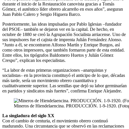
durante el inicio de la Restauración canovista gracias a Tomás
Gómez, el auténtico líder obrero alcarreño en esos años”, aseguran
Juan Pablo Calero y Sergio Higuera Barco.
Posteriormente, las ideas impulsadas por Pablo Iglesias –fundador
del PSOE– también se dejaron ver en la capital. De hecho, en
octubre de 1880 se creó la Agrupación Socialista arriacense. Uno de
sus impulsores fue el cajista de imprenta Julián Fernández Alonso.
“Junto a él, se encontraron Alfonso Martín y Enrique Burgos, así
como otros impresores, que también formaron parte de esta entidad.
Entre ellos, los tipógrafos Baldomero Huetos y Julián Gómez
Crespo”, explican los especialistas.
“La labor de estas primeras organizaciones –anarquistas y
socialistas– en la provincia constituyó el anticipo de lo que, décadas
más tarde, sería un movimiento obrero cuantitativa y
cualitativamente superior. Las semillas que dejó su labor germinarían
en partidos y sindicatos más fuertes”, confirma Enrique Alejandre.
Mineros de Hiendelaencina. PRODUCCIÓN. 1-9-1920. (Fotograf
La singladura del siglo XX
Con el cambio de centuria, el movimiento obrero continuó
madurando. Una circunstancia que se observó en las reclamaciones