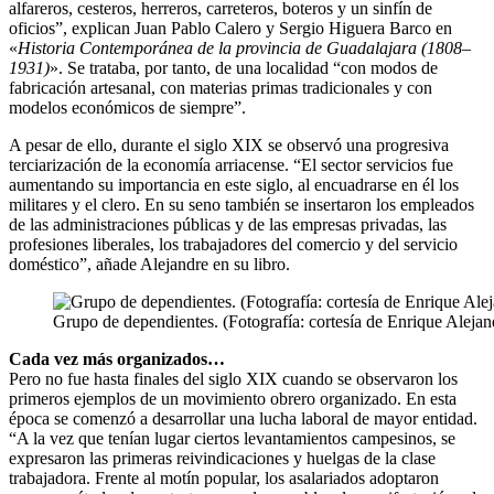
alfareros, cesteros, herreros, carreteros, boteros y un sinfín de
oficios”, explican Juan Pablo Calero y Sergio Higuera Barco en
«
Historia Contemporánea de la provincia de Guadalajara (1808–
1931)
». Se trataba, por tanto, de una localidad “con modos de
fabricación artesanal, con materias primas tradicionales y con
modelos económicos de siempre”.
A pesar de ello, durante el siglo XIX se observó una progresiva
terciarización de la economía arriacense. “El sector servicios fue
aumentando su importancia en este siglo, al encuadrarse en él los
militares y el clero. En su seno también se insertaron los empleados
de las administraciones públicas y de las empresas privadas, las
profesiones liberales, los trabajadores del comercio y del servicio
doméstico”, añade Alejandre en su libro.
Grupo de dependientes. (Fotografía: cortesía de Enrique Alejan
Cada vez más organizados…
Pero no fue hasta finales del siglo XIX cuando se observaron los
primeros ejemplos de un movimiento obrero organizado. En esta
época se comenzó a desarrollar una lucha laboral de mayor entidad.
“A la vez que tenían lugar ciertos levantamientos campesinos, se
expresaron las primeras reivindicaciones y huelgas de la clase
trabajadora. Frente al motín popular, los asalariados adoptaron