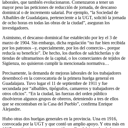
laborales, que también evolucionaron. Comenzaron a tener un
mayor peso las peticiones de reducción de jornada, de descanso
dominical o de incremento salarial. Por ejemplo, “la Sociedad de
Albañiles de Guadalajara, perteneciente a la UGT, solicitó la jornada
de ocho horas en todas las obras de la ciudad”, aseguran los
investigadores.
Asimismo, el descanso dominical fue establecido por ley el 3 de
marzo de 1904. Sin embargo, dicha regulación “no fue bien recibida
por los patronos –y, especialmente, por los del comercio–, porque
reducía su beneficio”. De hecho, los dueños de salchicherías y de
tiendas de ultramarinos de la capital, o los comerciantes de tejidos de
Sigüenza, no quisieron cumplir la mencionada normativa…
Precisamente, la demanda de mejoras laborales de los trabajadores
desembocó en la convocatoria de la primera huelga general en
Guadalajara. Tuvo lugar el 11 de septiembre de 1911 y fue
secundada por “albañiles, tipógrafos, camareros y trabajadores de
otros oficios”. “En la ciudad, las fuerzas del orden público
disolvieron algunos grupos de obreros, deteniendo a tres de ellos
que se encontraban en la Casa del Pueblo”, confirma Enrique
Alejandre.
Hubo otras dos huelgas generales en la provincia. Una en 1916,
convocada por la UGT y que contó un amplio apoyo. Y otra más en