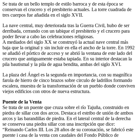
Se trata de un bello templo de estilo barroca y de esta época se
conservan el crucero y el presbiterio actuales. La torre cuadrada de
tres cuerpos fue añadida en el siglo XVII.
La nave central, muy deteriorada tras la Guerra Civil, hubo de ser
derribada, cerrando con un tabique el presbiterio y el crucero para
poder llevar a cabo las celebraciones religiosas.
A mediados del siglo XX se construyó la actual nave central más
baja que la original y sin incluir en ella el ancho de la torre. En 1992
se añadió el pórtico de acceso y se abrió la ventana de este lado del
crucero que antiguamente estaba tapiada. En su interior destacan la
pila bautismal y la pila de agua bendita, ambas del siglo XVI.
La plaza del Ángel es la segunda en importancia, con su magnífica
farola de hierro de cinco brazos sobre circulo de ladrillos formando
escalera, muestra de la transformación de un pueblo donde conviven
viejos edificios con otros de nueva estructura.
Puente de la Venta
Se trata de un puente que cruza sobre el río Tajuña, construido en
piedra de sillar con dos arcos. Destaca el estribo de unión de ambos
arcos y las barandillas de piedra. En el lateral central de la derecha
se conserva una piedra sillar con una inscripción que dice:
“Reinando Carlos III. Los 28 años de su coronación, se fabricó este
puente i casa de la venta con caudales del Fondo Público de