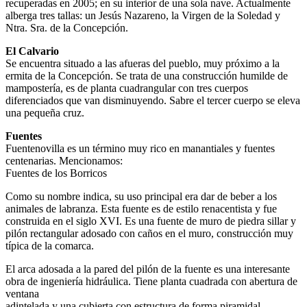
recuperadas en 2005; en su interior de una sola nave. Actualmente
alberga tres tallas: un Jesús Nazareno, la Virgen de la Soledad y
Ntra. Sra. de la Concepción.
El Calvario
Se encuentra situado a las afueras del pueblo, muy próximo a la
ermita de la Concepción. Se trata de una construcción humilde de
mampostería, es de planta cuadrangular con tres cuerpos
diferenciados que van disminuyendo. Sabre el tercer cuerpo se eleva
una pequeña cruz.
Fuentes
Fuentenovilla es un término muy rico en manantiales y fuentes
centenarias. Mencionamos:
Fuentes de los Borricos
Como su nombre indica, su uso principal era dar de beber a los
animales de labranza. Esta fuente es de estilo renacentista y fue
construida en el siglo XVI. Es una fuente de muro de piedra sillar y
pilón rectangular adosado con caños en el muro, construcción muy
típica de la comarca.
El arca adosada a la pared del pilón de la fuente es una interesante
obra de ingeniería hidráulica. Tiene planta cuadrada con abertura de
ventana
adintelada y una cubierta con estructura de forma piramidal