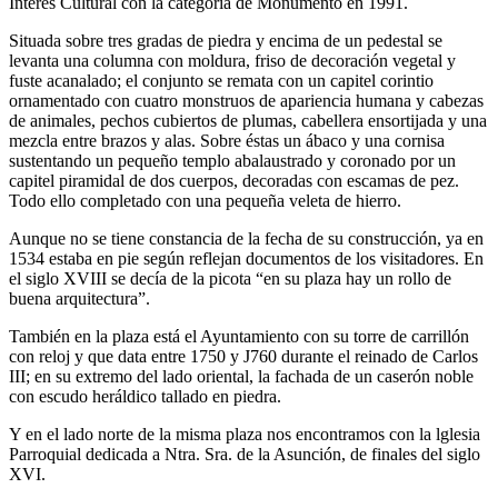
Interés Cultural con la categoría de Monumento en 1991.
Situada sobre tres gradas de piedra y encima de un pedestal se
levanta una columna con moldura, friso de decoración vegetal y
fuste acanalado; el conjunto se remata con un capitel corintio
ornamentado con cuatro monstruos de apariencia humana y cabezas
de animales, pechos cubiertos de plumas, cabellera ensortijada y una
mezcla entre brazos y alas. Sobre éstas un ábaco y una cornisa
sustentando un pequeño templo abalaustrado y coronado por un
capitel piramidal de dos cuerpos, decoradas con escamas de pez.
Todo ello completado con una pequeña veleta de hierro.
Aunque no se tiene constancia de la fecha de su construcción, ya en
1534 estaba en pie según reflejan documentos de los visitadores. En
el siglo XVIII se decía de la picota “en su plaza hay un rollo de
buena arquitectura”.
También en la plaza está el Ayuntamiento con su torre de carrillón
con reloj y que data entre 1750 y J760 durante el reinado de Carlos
III; en su extremo del lado oriental, la fachada de un caserón noble
con escudo heráldico tallado en piedra.
Y en el lado norte de la misma plaza nos encontramos con la lglesia
Parroquial dedicada a Ntra. Sra. de la Asunción, de finales del siglo
XVI.