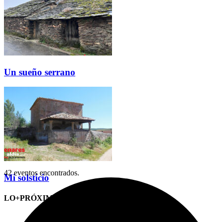
Un sueño serrano
42 eventos encontrados.
Mi solsticio
LO+PRÓXIMO (CITAS)