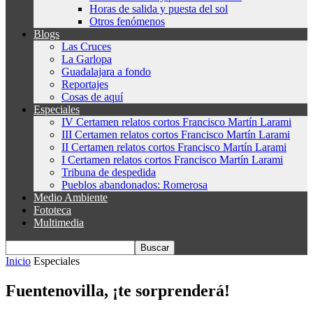
Horas de salida y puesta del sol
Otros fenómenos
Blogs
Las Cruces
La Garlopa
Guadalajara a fondo
Reportajes
Cosas de aquí
Especiales
IV Certamen relatos cortos Francisco Martín Larami
III Certamen relatos cortos Francisco Martín Larami
II Certamen relatos cortos Francisco Martín Larami
I Certamen relatos cortos Francisco Martín Larami
Tribuna de despedida
Pueblos abandonados: Romerosa
Medio Ambiente
Fototeca
Multimedia
Inicio
Especiales
Fuentenovilla, ¡te sorprenderá!