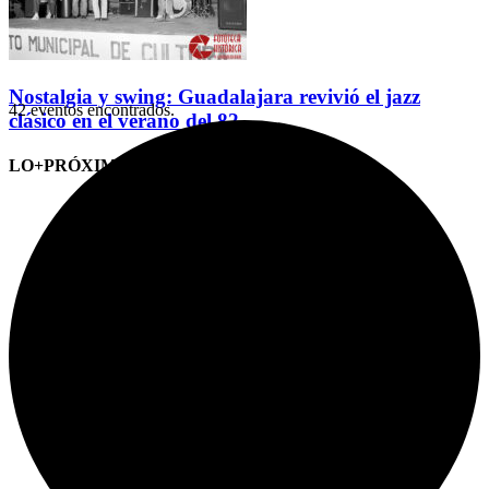
Nostalgia y swing: Guadalajara revivió el jazz
42 eventos encontrados.
clásico en el verano del 82
LO+PRÓXIMO (CITAS)