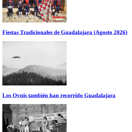
Fiestas Tradicionales de Guadalajara (Agosto 2026)
Los Ovnis también han recorrido Guadalajara