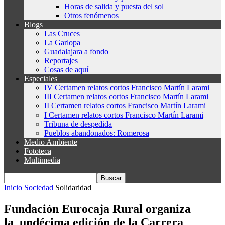
Horas de salida y puesta del sol
Otros fenómenos
Blogs
Las Cruces
La Garlopa
Guadalajara a fondo
Reportajes
Cosas de aquí
Especiales
IV Certamen relatos cortos Francisco Martín Larami
III Certamen relatos cortos Francisco Martín Larami
II Certamen relatos cortos Francisco Martín Larami
I Certamen relatos cortos Francisco Martín Larami
Tribuna de despedida
Pueblos abandonados: Romerosa
Medio Ambiente
Fototeca
Multimedia
Inicio
Sociedad
Solidaridad
Fundación Eurocaja Rural organiza
la undécima edición de la Carrera