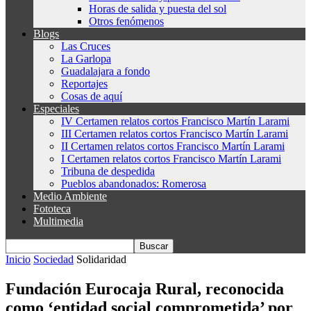
Horas de salida y puesta del sol
Otros fenómenos
Blogs
Las Cruces
La Garlopa
Guadalajara a fondo
Reportajes
Cosas de aquí
Especiales
IV Certamen relatos cortos Francisco Martín Larami
III Certamen relatos cortos Francisco Martín Larami
II Certamen relatos cortos Francisco Martín Larami
I Certamen relatos cortos Francisco Martín Larami
Tribuna de despedida
Pueblos abandonados: Romerosa
Medio Ambiente
Fototeca
Multimedia
Inicio
Sociedad
Solidaridad
Fundación Eurocaja Rural, reconocida
como ‘entidad social comprometida’ por