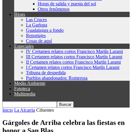
Horas de salida y puesta del sol
Otros fenómenos
Blogs
Las Cruces
La Garlopa
Guadalajara a fondo
Reportajes
Cosas de aquí
Especiales
IV Certamen relatos cortos Francisco Martín Larami
III Certamen relatos cortos Francisco Martín Larami
II Certamen relatos cortos Francisco Martín Larami
I Certamen relatos cortos Francisco Martín Larami
Tribuna de despedida
Pueblos abandonados: Romerosa
Medio Ambiente
Fototeca
Multimedia
Inicio
La Alcarria
Cifuentes
Gárgoles de Arriba celebra las fiestas en
honor a San Blas