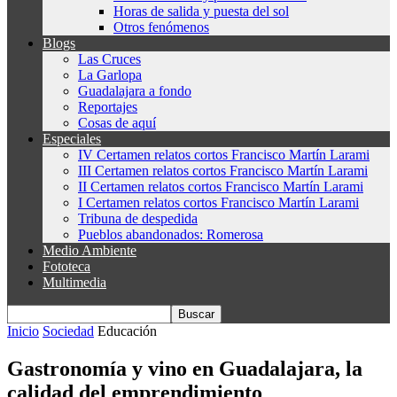
Horas de salida y puesta del sol
Otros fenómenos
Blogs
Las Cruces
La Garlopa
Guadalajara a fondo
Reportajes
Cosas de aquí
Especiales
IV Certamen relatos cortos Francisco Martín Larami
III Certamen relatos cortos Francisco Martín Larami
II Certamen relatos cortos Francisco Martín Larami
I Certamen relatos cortos Francisco Martín Larami
Tribuna de despedida
Pueblos abandonados: Romerosa
Medio Ambiente
Fototeca
Multimedia
Inicio
Sociedad
Educación
Gastronomía y vino en Guadalajara, la
calidad del emprendimiento