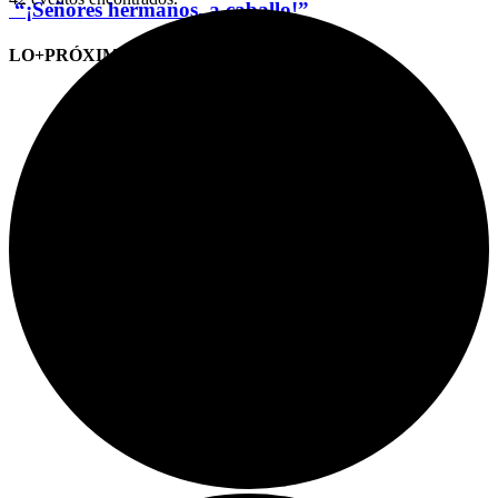
“¡Señores hermanos, a caballo!”
LO+PRÓXIMO (CITAS)