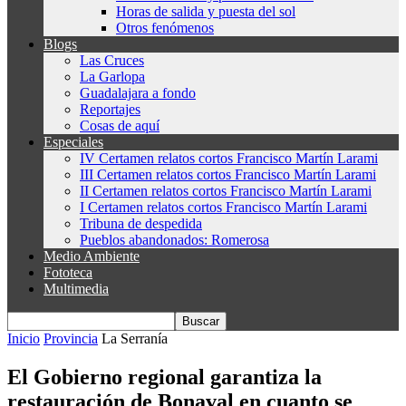
Horas de salida y puesta del sol
Otros fenómenos
Blogs
Las Cruces
La Garlopa
Guadalajara a fondo
Reportajes
Cosas de aquí
Especiales
IV Certamen relatos cortos Francisco Martín Larami
III Certamen relatos cortos Francisco Martín Larami
II Certamen relatos cortos Francisco Martín Larami
I Certamen relatos cortos Francisco Martín Larami
Tribuna de despedida
Pueblos abandonados: Romerosa
Medio Ambiente
Fototeca
Multimedia
Inicio
Provincia
La Serranía
El Gobierno regional garantiza la
restauración de Bonaval en cuanto se