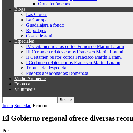
Otros fenómenos
Blogs
Las Cruces
La Garlopa
Guadalajara a fondo
Reportajes
Cosas de aquí
Especiales
IV Certamen relatos cortos Francisco Martín Larami
III Certamen relatos cortos Francisco Martín Larami
II Certamen relatos cortos Francisco Martín Larami
I Certamen relatos cortos Francisco Martín Larami
Tribuna de despedida
Pueblos abandonados: Romerosa
Medio Ambiente
Fototeca
Multimedia
Inicio
Sociedad
Economía
El Gobierno regional ofrece diversas reco
Por