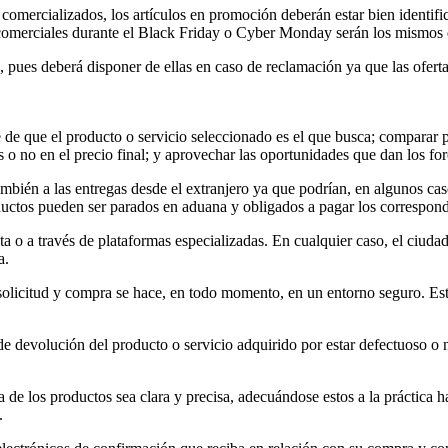
s comercializados, los artículos en promoción deberán estar bien identifi
os comerciales durante el Black Friday o Cyber Monday serán los mismos
, pues deberá disponer de ellas en caso de reclamación ya que las ofer
de que el producto o servicio seleccionado es el que busca; comparar pr
 o no en el precio final; y aprovechar las oportunidades que dan los foros
ambién a las entregas desde el extranjero ya que podrían, en algunos caso
uctos pueden ser parados en aduana y obligados a pagar los correspond
eta o a través de plataformas especializadas. En cualquier caso, el ciuda
a.
solicitud y compra se hace, en todo momento, en un entorno seguro. Esta
 devolución del producto o servicio adquirido por estar defectuoso o n
 de los productos sea clara y precisa, adecuándose estos a la práctica h
.