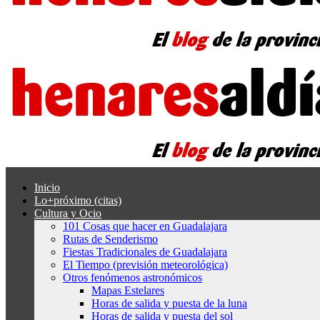
Inicio
Lo+próximo (citas)
Cultura y Ocio
101 Cosas que hacer en Guadalajara
Rutas de Senderismo
Fiestas Tradicionales de Guadalajara
El Tiempo (previsión meteorológica)
Otros fenómenos astronómicos
Mapas Estelares
Horas de salida y puesta de la luna
Horas de salida y puesta del sol