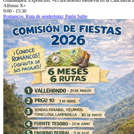
Guadalajara. Exposición: «El documento medieval en la Cancillería 
Alfonso X»
9:00
-
15:30
Romancos. Ruta de senderismo: Patón Sufre