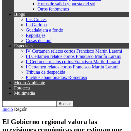
Horas de salida y puesta del sol
Otros fenómenos
Blogs
Las Cruces
La Garlopa
Guadalajara a fondo
Reportajes
Cosas de aquí
Especiales
IV Certamen relatos cortos Francisco Martín Larami
III Certamen relatos cortos Francisco Martín Larami
II Certamen relatos cortos Francisco Martín Larami
I Certamen relatos cortos Francisco Martín Larami
Tribuna de despedida
Pueblos abandonados: Romerosa
Medio Ambiente
Fototeca
Multimedia
Inicio
Región
El Gobierno regional valora las
previsiones económicas que estiman que