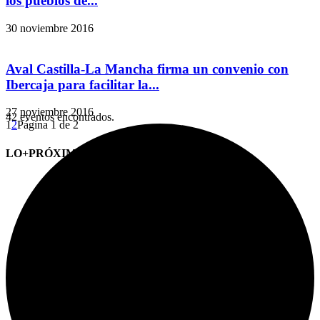
los pueblos de...
30 noviembre 2016
Aval Castilla-La Mancha firma un convenio con
Ibercaja para facilitar la...
27 noviembre 2016
42 eventos encontrados.
1
2
Página 1 de 2
LO+PRÓXIMO (CITAS)