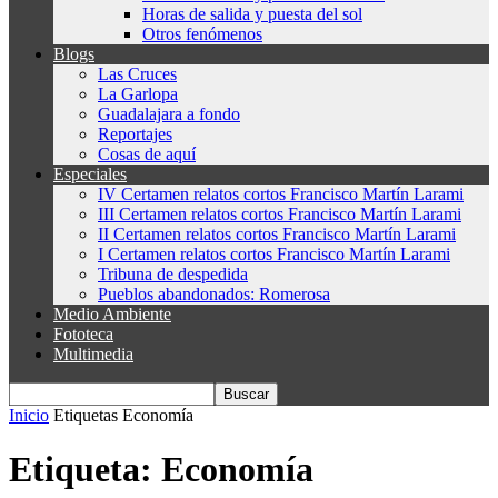
Horas de salida y puesta del sol
Otros fenómenos
Blogs
Las Cruces
La Garlopa
Guadalajara a fondo
Reportajes
Cosas de aquí
Especiales
IV Certamen relatos cortos Francisco Martín Larami
III Certamen relatos cortos Francisco Martín Larami
II Certamen relatos cortos Francisco Martín Larami
I Certamen relatos cortos Francisco Martín Larami
Tribuna de despedida
Pueblos abandonados: Romerosa
Medio Ambiente
Fototeca
Multimedia
Inicio
Etiquetas
Economía
Etiqueta: Economía