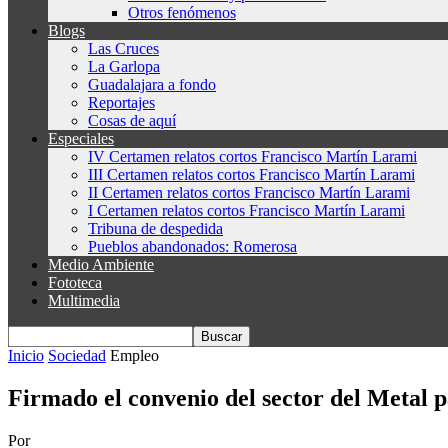
Otros fenómenos
Blogs
Las Cruces
La Garlopa
Guadalajara a fondo
Reportajes
Cosas de aquí
Especiales
IV Certamen relatos cortos Francisco Martín Larami
III Certamen relatos cortos Francisco Martín Larami
II Certamen relatos cortos Francisco Martín Larami
I Certamen relatos cortos Francisco Martín Larami
Tribuna de despedida
Pueblos abandonados: Romerosa
Medio Ambiente
Fototeca
Multimedia
Inicio
Sociedad
Empleo
Firmado el convenio del sector del Metal 
Por