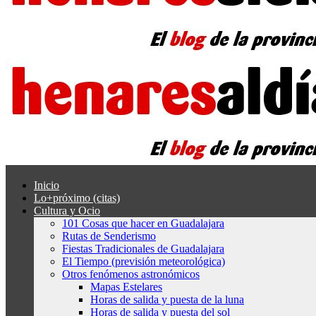
Inicio
Lo+próximo (citas)
Cultura y Ocio
101 Cosas que hacer en Guadalajara
Rutas de Senderismo
Fiestas Tradicionales de Guadalajara
El Tiempo (previsión meteorológica)
Otros fenómenos astronómicos
Mapas Estelares
Horas de salida y puesta de la luna
Horas de salida y puesta del sol