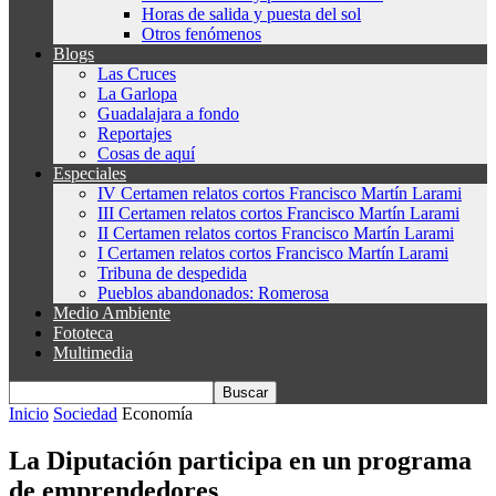
Horas de salida y puesta del sol
Otros fenómenos
Blogs
Las Cruces
La Garlopa
Guadalajara a fondo
Reportajes
Cosas de aquí
Especiales
IV Certamen relatos cortos Francisco Martín Larami
III Certamen relatos cortos Francisco Martín Larami
II Certamen relatos cortos Francisco Martín Larami
I Certamen relatos cortos Francisco Martín Larami
Tribuna de despedida
Pueblos abandonados: Romerosa
Medio Ambiente
Fototeca
Multimedia
Inicio
Sociedad
Economía
La Diputación participa en un programa
de emprendedores