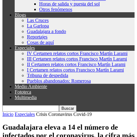
Horas de salida y puesta del sol
Otros fenómenos
Blogs
Las Cruces
La Garlopa
Guadalajara a fondo
Reportajes
Cosas de aquí
Especiales
IV Certamen relatos cortos Francisco Martín Larami
III Certamen relatos cortos Francisco Martín Larami
II Certamen relatos cortos Francisco Martín Larami
I Certamen relatos cortos Francisco Martín Larami
Tribuna de despedida
Pueblos abandonados: Romerosa
Medio Ambiente
Fototeca
Multimedia
Inicio
Especiales
Crisis Coronavirus Covid-19
Guadalajara eleva a 14 el número de
infectados por el coronavirus, la cifra más