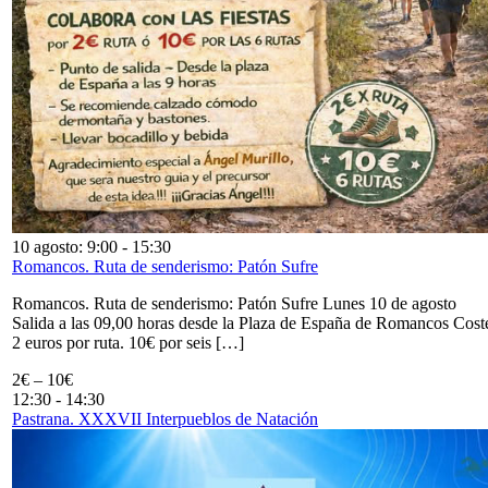
10 agosto: 9:00
-
15:30
Romancos. Ruta de senderismo: Patón Sufre
Romancos. Ruta de senderismo: Patón Sufre Lunes 10 de agosto
Salida a las 09,00 horas desde la Plaza de España de Romancos Cost
2 euros por ruta. 10€ por seis […]
2€ – 10€
12:30
-
14:30
Pastrana. XXXVII Interpueblos de Natación