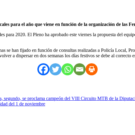
cales para el año que viene en función de la organización de las Feri
les para 2020. El Pleno ha aprobado este viernes la propuesta del equi
as se han fijado en función de consultas realizadas a Policía Local, Pro
olver a dispersar en dos semanas los días festivos se debe al correcto e
, segundo, se proclama campeón del VIII Circuito MTB de la Diputac
vidad del 1 de noviembre