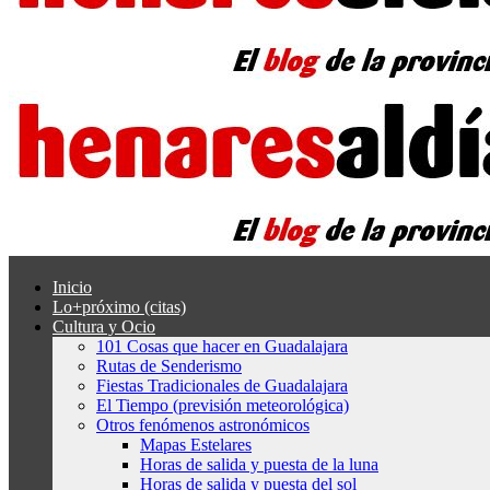
Inicio
Lo+próximo (citas)
Cultura y Ocio
101 Cosas que hacer en Guadalajara
Rutas de Senderismo
Fiestas Tradicionales de Guadalajara
El Tiempo (previsión meteorológica)
Otros fenómenos astronómicos
Mapas Estelares
Horas de salida y puesta de la luna
Horas de salida y puesta del sol