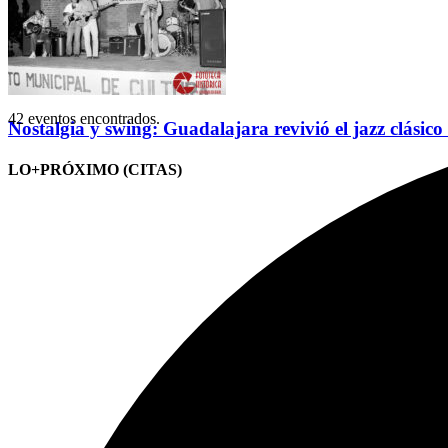
42 eventos encontrados.
Nostalgia y swing: Guadalajara revivió el jazz clásico
LO+PRÓXIMO (CITAS)