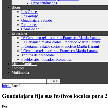
Otros fenómenos
Blogs
Las Cruces
La Garlopa
Guadalajara a fondo
Reportajes
Cosas de aquí
Especiales
IV Certamen relatos cortos Francisco Martín Larami
III Certamen relatos cortos Francisco Martín Larami
II Certamen relatos cortos Francisco Martín Larami
I Certamen relatos cortos Francisco Martín Larami
Tribuna de despedida
Pueblos abandonados: Romerosa
Medio Ambiente
Fototeca
Multimedia
Inicio
Local
Guadalajara fija sus festivos locales para 
Por