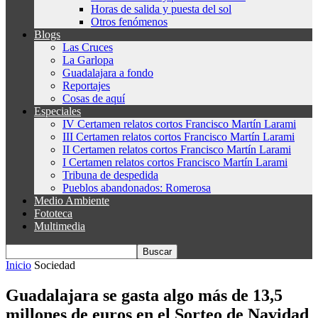
Horas de salida y puesta del sol
Otros fenómenos
Blogs
Las Cruces
La Garlopa
Guadalajara a fondo
Reportajes
Cosas de aquí
Especiales
IV Certamen relatos cortos Francisco Martín Larami
III Certamen relatos cortos Francisco Martín Larami
II Certamen relatos cortos Francisco Martín Larami
I Certamen relatos cortos Francisco Martín Larami
Tribuna de despedida
Pueblos abandonados: Romerosa
Medio Ambiente
Fototeca
Multimedia
Inicio
Sociedad
Guadalajara se gasta algo más de 13,5
millones de euros en el Sorteo de Navidad