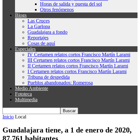
Horas de salida y puesta del sol
Otros fenómenos
Blogs
Las Cruces
La Garlopa
Guadalajara a fondo
Reportajes
Cosas de aquí
Especiales
IV Certamen relatos cortos Francisco Martín Larami
III Certamen relatos cortos Francisco Martín Larami
II Certamen relatos cortos Francisco Martín Larami
I Certamen relatos cortos Francisco Martín Larami
Tribuna de despedida
Pueblos abandonados: Romerosa
Medio Ambiente
Fototeca
Multimedia
Inicio
Local
Guadalajara tiene, a 1 de enero de 2020,
87.761 habitantes