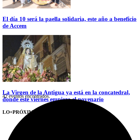
El día 10 será la paella solidaria, este año a beneficio
de Accem
La Virgen de la Antigua ya está en la concatedral,
42 eventos encontrados.
donde este viernes empieza el novenario
LO+PRÓXIMO (CITAS)