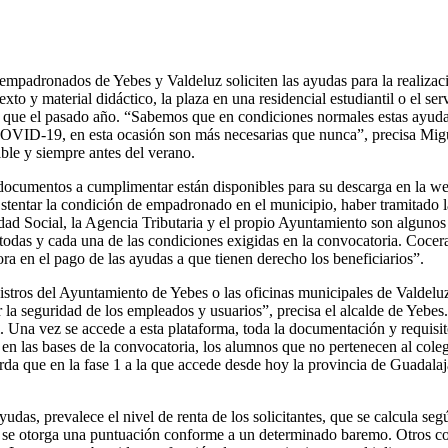
s empadronados de Yebes y Valdeluz soliciten las ayudas para la realiza
exto y material didáctico, la plaza en una residencial estudiantil o el s
 que el pasado año. “Sabemos que en condiciones normales estas ayudas
COVID-19, en esta ocasión son más necesarias que nunca”, precisa Mig
ble y siempre antes del verano.
s documentos a cumplimentar están disponibles para su descarga en la 
Ostentar la condición de empadronado en el municipio, haber tramitado 
idad Social, la Agencia Tributaria y el propio Ayuntamiento son algunos 
 todas y cada una de las condiciones exigidas en la convocatoria. Coce
ra en el pago de las ayudas a que tienen derecho los beneficiarios”.
stros del Ayuntamiento de Yebes o las oficinas municipales de Valdeluz 
la seguridad de los empleados y usuarios”, precisa el alcalde de Yebes.
l. Una vez se accede a esta plataforma, toda la documentación y requisit
 en las bases de la convocatoria, los alumnos que no pertenecen al coleg
a que en la fase 1 a la que accede desde hoy la provincia de Guadalajar
ayudas, prevalece el nivel de renta de los solicitantes, que se calcula s
, se otorga una puntuación conforme a un determinado baremo. Otros co