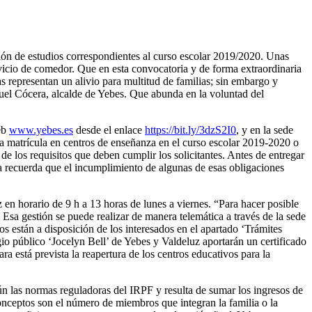
ción de estudios correspondientes al curso escolar 2019/2020. Unas
ervicio de comedor. Que en esta convocatoria y de forma extraordinaria
 representan un alivio para multitud de familias; sin embargo y
uel Cócera, alcalde de Yebes. Que abunda en la voluntad del
web
www.yebes.es
desde el enlace
https://bit.ly/3dzS2I0
, y en la sede
la matrícula en centros de enseñanza en el curso escolar 2019-2020 o
de los requisitos que deben cumplir los solicitantes. Antes de entregar
ra recuerda que el incumplimiento de algunas de esas obligaciones
en horario de 9 h a 13 horas de lunes a viernes. “Para hacer posible
 Esa gestión se puede realizar de manera telemática a través de la sede
os están a disposición de los interesados en el apartado ‘Trámites
io público ‘Jocelyn Bell’ de Yebes y Valdeluz aportarán un certificado
a está prevista la reapertura de los centros educativos para la
egún las normas reguladoras del IRPF y resulta de sumar los ingresos de
nceptos son el número de miembros que integran la familia o la