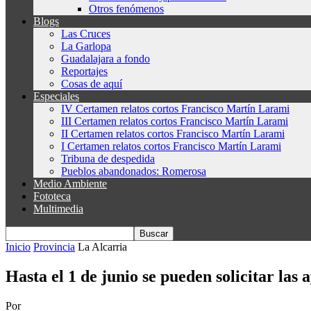
Otros fenómenos
Blogs
Las Cruces
La Garlopa
Guadalajara a fondo
Reportajes
Cosas de aquí
Especiales
IV Certamen relatos cortos Francisco Martín Larami
III Certamen relatos cortos Francisco Martín Larami
II Certamen relatos cortos Francisco Martín Larami
I Certamen relatos cortos Francisco Martín Larami
Tribuna de despedida
Pueblos abandonados: Romerosa
Medio Ambiente
Fototeca
Multimedia
Inicio
Provincia
La Alcarria
Hasta el 1 de junio se pueden solicitar las
Por