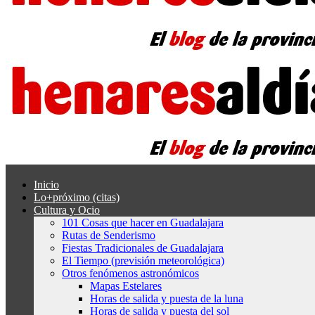
Inicio
Lo+próximo (citas)
Cultura y Ocio
101 Cosas que hacer en Guadalajara
Rutas de Senderismo
Fiestas Tradicionales de Guadalajara
El Tiempo (previsión meteorológica)
Otros fenómenos astronómicos
Mapas Estelares
Horas de salida y puesta de la luna
Horas de salida y puesta del sol