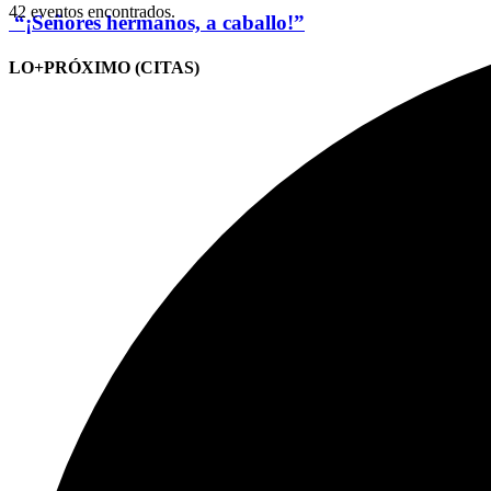
42 eventos encontrados.
“¡Señores hermanos, a caballo!”
LO+PRÓXIMO (CITAS)