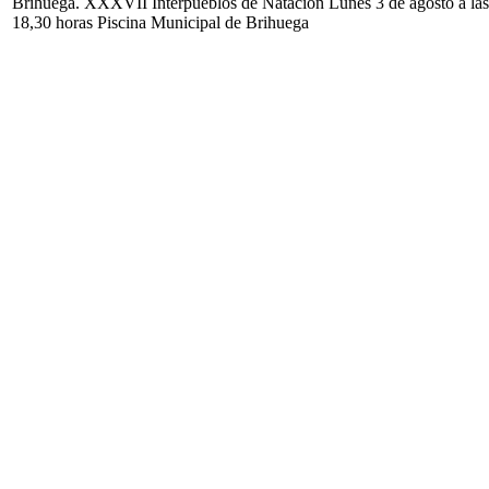
Brihuega. XXXVII Interpueblos de Natación Lunes 3 de agosto a las
18,30 horas Piscina Municipal de Brihuega