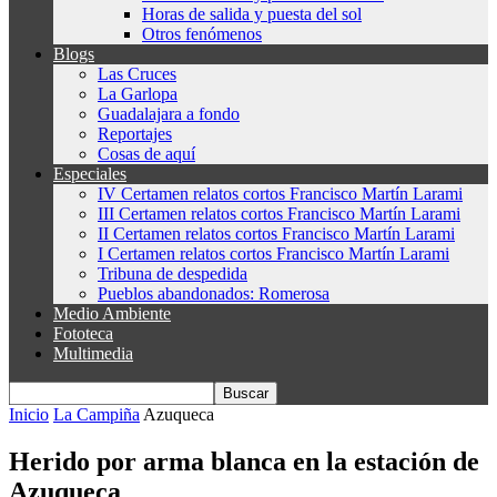
Horas de salida y puesta del sol
Otros fenómenos
Blogs
Las Cruces
La Garlopa
Guadalajara a fondo
Reportajes
Cosas de aquí
Especiales
IV Certamen relatos cortos Francisco Martín Larami
III Certamen relatos cortos Francisco Martín Larami
II Certamen relatos cortos Francisco Martín Larami
I Certamen relatos cortos Francisco Martín Larami
Tribuna de despedida
Pueblos abandonados: Romerosa
Medio Ambiente
Fototeca
Multimedia
Inicio
La Campiña
Azuqueca
Herido por arma blanca en la estación de
Azuqueca