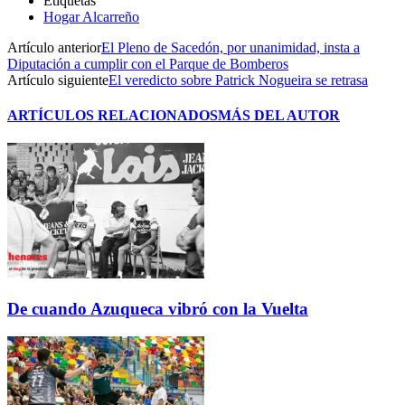
Etiquetas
Hogar Alcarreño
Artículo anterior
El Pleno de Sacedón, por unanimidad, insta a
Diputación a cumplir con el Parque de Bomberos
Artículo siguiente
El veredicto sobre Patrick Nogueira se retrasa
ARTÍCULOS RELACIONADOS
MÁS DEL AUTOR
De cuando Azuqueca vibró con la Vuelta