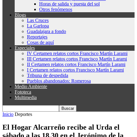
Horas de salida y puesta del sol
Otros fenómenos
Blogs
Las Cruces
La Garlopa
Guadalajara a fondo
Reportajes
Cosas de aquí
Especiales
IV Certamen relatos cortos Francisco Martín Larami
III Certamen relatos cortos Francisco Martín Larami
II Certamen relatos cortos Francisco Martín Larami
I Certamen relatos cortos Francisco Martín Larami
Tribuna de despedida
Pueblos abandonados: Romerosa
Medio Ambiente
Fototeca
Multimedia
Inicio
Deportes
El Hogar Alcarreño recibe al Urda el
sábado a las 18,30 en el Jerónimo de la