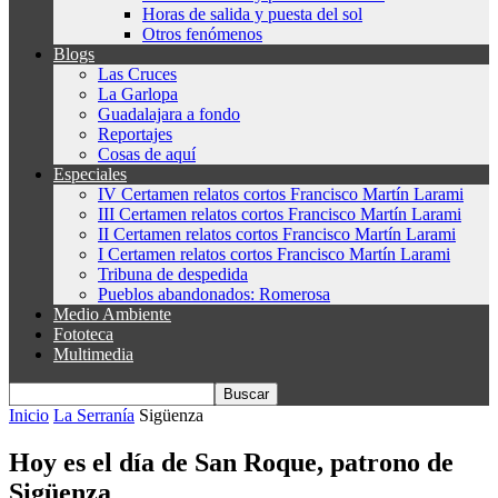
Horas de salida y puesta del sol
Otros fenómenos
Blogs
Las Cruces
La Garlopa
Guadalajara a fondo
Reportajes
Cosas de aquí
Especiales
IV Certamen relatos cortos Francisco Martín Larami
III Certamen relatos cortos Francisco Martín Larami
II Certamen relatos cortos Francisco Martín Larami
I Certamen relatos cortos Francisco Martín Larami
Tribuna de despedida
Pueblos abandonados: Romerosa
Medio Ambiente
Fototeca
Multimedia
Inicio
La Serranía
Sigüenza
Hoy es el día de San Roque, patrono de
Sigüenza