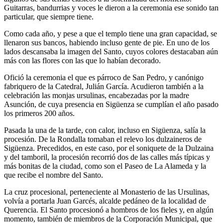
Guitarras, bandurrias y voces le dieron a la ceremonia ese sonido tan
particular, que siempre tiene.
Como cada año, y pese a que el templo tiene una gran capacidad, se
llenaron sus bancos, habiendo incluso gente de pie. En uno de los
lados descansaba la imagen del Santo, cuyos colores destacaban aún
más con las flores con las que lo habían decorado.
Ofició la ceremonia el que es párroco de San Pedro, y canónigo
fabriquero de la Catedral, Julián García. Acudieron también a la
celebración las monjas ursulinas, encabezadas por la madre
Asunción, de cuya presencia en Sigüenza se cumplían el año pasado
los primeros 200 años.
Pasada la una de la tarde, con calor, incluso en Sigüenza, salía la
procesión. De la Rondalla tomaban el relevo los dulzaineros de
Sigüenza. Precedidos, en este caso, por el soniquete de la Dulzaina
y del tamboril, la procesión recorrió dos de las calles más típicas y
más bonitas de la ciudad, como son el Paseo de La Alameda y la
que recibe el nombre del Santo.
La cruz procesional, perteneciente al Monasterio de las Ursulinas,
volvía a portarla Juan Garcés, alcalde pedáneo de la localidad de
Querencia. El Santo procesionó a hombros de los fieles y, en algún
momento, también de miembros de la Corporación Municipal, que