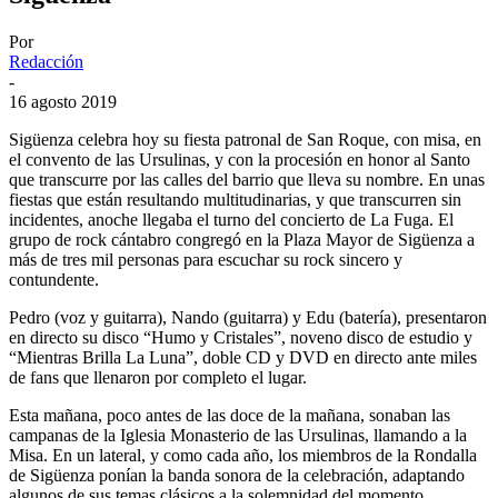
Por
Redacción
-
16 agosto 2019
Sigüenza celebra hoy su fiesta patronal de San Roque, con misa, en
el convento de las Ursulinas, y con la procesión en honor al Santo
que transcurre por las calles del barrio que lleva su nombre. En unas
fiestas que están resultando multitudinarias, y que transcurren sin
incidentes, anoche llegaba el turno del concierto de La Fuga. El
grupo de rock cántabro congregó en la Plaza Mayor de Sigüenza a
más de tres mil personas para escuchar su rock sincero y
contundente.
Pedro (voz y guitarra), Nando (guitarra) y Edu (batería), presentaron
en directo su disco “Humo y Cristales”, noveno disco de estudio y
“Mientras Brilla La Luna”, doble CD y DVD en directo ante miles
de fans que llenaron por completo el lugar.
Esta mañana, poco antes de las doce de la mañana, sonaban las
campanas de la Iglesia Monasterio de las Ursulinas, llamando a la
Misa. En un lateral, y como cada año, los miembros de la Rondalla
de Sigüenza ponían la banda sonora de la celebración, adaptando
algunos de sus temas clásicos a la solemnidad del momento.