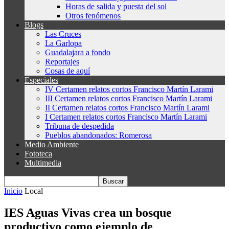
Horas de salida y puesta del sol
Otros fenómenos
Blogs
Las Cruces
La Garlopa
Guadalajara a fondo
Reportajes
Cosas de aquí
Especiales
IV Certamen relatos cortos Francisco Martín Larami
III Certamen relatos cortos Francisco Martín Larami
II Certamen relatos cortos Francisco Martín Larami
I Certamen relatos cortos Francisco Martín Larami
Tribuna de despedida
Pueblos abandonados: Romerosa
Medio Ambiente
Fototeca
Multimedia
Inicio
Local
IES Aguas Vivas crea un bosque
productivo como ejemplo de