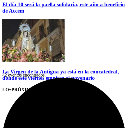
El día 10 será la paella solidaria, este año a beneficio
de Accem
La Virgen de la Antigua ya está en la concatedral,
42 eventos encontrados.
donde este viernes empieza el novenario
LO+PRÓXIMO (CITAS)