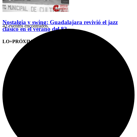
Nostalgia y swing: Guadalajara revivió el jazz
42 eventos encontrados.
clásico en el verano del 82
LO+PRÓXIMO (CITAS)