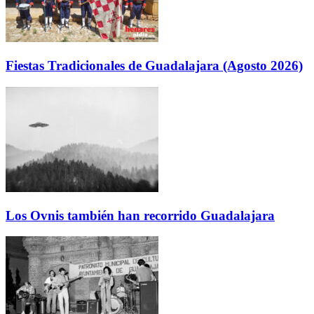
Fiestas Tradicionales de Guadalajara (Agosto 2026)
Los Ovnis también han recorrido Guadalajara