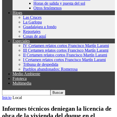
Horas de salida y puesta del sol
Otros fenómenos
Blogs
Las Cruces
La Garlopa
Guadalajara a fondo
Reportajes
Cosas de aquí
Especiales
IV Certamen relatos cortos Francisco Martín Larami
III Certamen relatos cortos Francisco Martín Larami
II Certamen relatos cortos Francisco Martín Larami
I Certamen relatos cortos Francisco Martín Larami
Tribuna de despedida
Pueblos abandonados: Romerosa
Medio Ambiente
Fototeca
Multimedia
Inicio
Local
Informes técnicos deniegan la licencia de
obra de la vivienda del duque en el