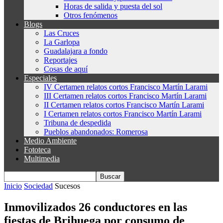
Horas de salida y puesta del sol
Otros fenómenos
Blogs
Las Cruces
La Garlopa
Guadalajara a fondo
Reportajes
Cosas de aquí
Especiales
IV Certamen relatos cortos Francisco Martín Larami
III Certamen relatos cortos Francisco Martín Larami
II Certamen relatos cortos Francisco Martín Larami
I Certamen relatos cortos Francisco Martín Larami
Tribuna de despedida
Pueblos abandonados: Romerosa
Medio Ambiente
Fototeca
Multimedia
Inicio
Sociedad
Sucesos
Inmovilizados 26 conductores en las
fiestas de Brihuega por consumo de