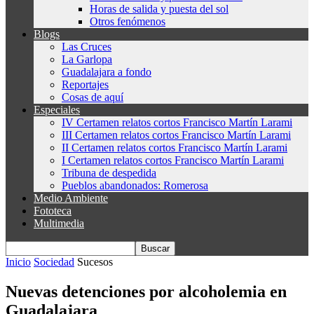
Horas de salida y puesta del sol
Otros fenómenos
Blogs
Las Cruces
La Garlopa
Guadalajara a fondo
Reportajes
Cosas de aquí
Especiales
IV Certamen relatos cortos Francisco Martín Larami
III Certamen relatos cortos Francisco Martín Larami
II Certamen relatos cortos Francisco Martín Larami
I Certamen relatos cortos Francisco Martín Larami
Tribuna de despedida
Pueblos abandonados: Romerosa
Medio Ambiente
Fototeca
Multimedia
Inicio
Sociedad
Sucesos
Nuevas detenciones por alcoholemia en
Guadalajara