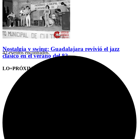
Nostalgia y swing: Guadalajara revivió el jazz
42 eventos encontrados.
clásico en el verano del 82
LO+PRÓXIMO (CITAS)