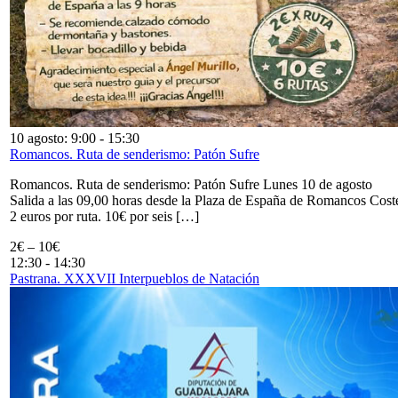
10 agosto: 9:00
-
15:30
Romancos. Ruta de senderismo: Patón Sufre
Romancos. Ruta de senderismo: Patón Sufre Lunes 10 de agosto
Salida a las 09,00 horas desde la Plaza de España de Romancos Cost
2 euros por ruta. 10€ por seis […]
2€ – 10€
12:30
-
14:30
Pastrana. XXXVII Interpueblos de Natación