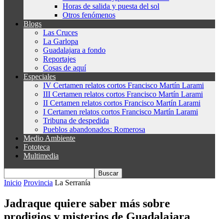
Horas de salida y puesta del sol
Otros fenómenos
Blogs
Las Cruces
La Garlopa
Guadalajara a fondo
Reportajes
Cosas de aquí
Especiales
IV Certamen relatos cortos Francisco Martín Larami
III Certamen relatos cortos Francisco Martín Larami
II Certamen relatos cortos Francisco Martín Larami
I Certamen relatos cortos Francisco Martín Larami
Tribuna de despedida
Pueblos abandonados: Romerosa
Medio Ambiente
Fototeca
Multimedia
Inicio
Provincia
La Serranía
Jadraque quiere saber más sobre
prodigios y misterios de Guadalajara