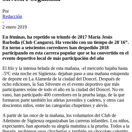
Por
Redacción
-
2 enero 2019
En féminas, ha repetido su triunfo de 2017 María Jesús
Barbolla (Club Canguro). Ha vencido con un tiempo de 28´16”.
En torno a seiscientos corredores han despedido 2018
participando en esta carrera popular que se ha convertido en el
evento deportivo local de más participación del año
El frío y la intensa helada de esta mañana, -el mercurio bajaba hasta
-5ºC esta noche en Sigüenza- dejaban paso a una mañana estupenda
de deporte en La Alameda de la ciudad del Doncel. Después de
ocho ediciones, la San Silvestre es el evento deportivo que más
participantes reúne de todo el año en la ciudad del Doncel. No en
vano, han participado 400 corredores en la prueba larga, de la que
formaron parte también los atletas juveniles y cadetes, y otros casi
doscientos niños, entre las categorías chupetines y alevín.
A partir de las once de la mañana, los voluntarios del Club de
Atletismo de Sigüenza organizaban las carreras infantiles. Los niños,
expectantes, han aportado su alegría matutina a la prueba. Todos a la
llegada, recibieron unas chucherías y también un chocolate calentito,