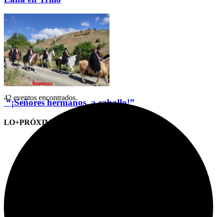
42 eventos encontrados.
“¡Señores hermanos, a caballo!”
LO+PRÓXIMO (CITAS)