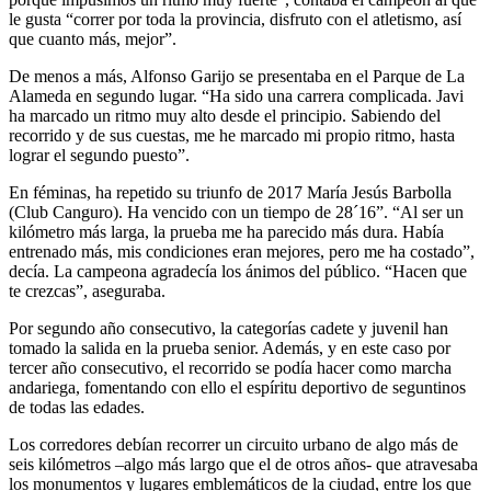
le gusta “correr por toda la provincia, disfruto con el atletismo, así
que cuanto más, mejor”.
De menos a más, Alfonso Garijo se presentaba en el Parque de La
Alameda en segundo lugar. “Ha sido una carrera complicada. Javi
ha marcado un ritmo muy alto desde el principio. Sabiendo del
recorrido y de sus cuestas, me he marcado mi propio ritmo, hasta
lograr el segundo puesto”.
En féminas, ha repetido su triunfo de 2017 María Jesús Barbolla
(Club Canguro). Ha vencido con un tiempo de 28´16”. “Al ser un
kilómetro más larga, la prueba me ha parecido más dura. Había
entrenado más, mis condiciones eran mejores, pero me ha costado”,
decía. La campeona agradecía los ánimos del público. “Hacen que
te crezcas”, aseguraba.
Por segundo año consecutivo, la categorías cadete y juvenil han
tomado la salida en la prueba senior. Además, y en este caso por
tercer año consecutivo, el recorrido se podía hacer como marcha
andariega, fomentando con ello el espíritu deportivo de seguntinos
de todas las edades.
Los corredores debían recorrer un circuito urbano de algo más de
seis kilómetros –algo más largo que el de otros años- que atravesaba
los monumentos y lugares emblemáticos de la ciudad, entre los que