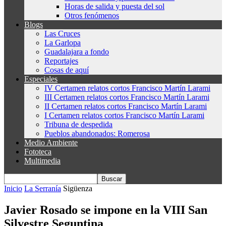
Horas de salida y puesta del sol
Otros fenómenos
Blogs
Las Cruces
La Garlopa
Guadalajara a fondo
Reportajes
Cosas de aquí
Especiales
IV Certamen relatos cortos Francisco Martín Larami
III Certamen relatos cortos Francisco Martín Larami
II Certamen relatos cortos Francisco Martín Larami
I Certamen relatos cortos Francisco Martín Larami
Tribuna de despedida
Pueblos abandonados: Romerosa
Medio Ambiente
Fototeca
Multimedia
Inicio
La Serranía
Sigüenza
Javier Rosado se impone en la VIII San
Silvestre Seguntina