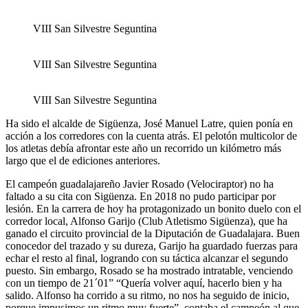
VIII San Silvestre Seguntina
VIII San Silvestre Seguntina
VIII San Silvestre Seguntina
Ha sido el alcalde de Sigüenza, José Manuel Latre, quien ponía en
acción a los corredores con la cuenta atrás. El pelotón multicolor de
los atletas debía afrontar este año un recorrido un kilómetro más
largo que el de ediciones anteriores.
El campeón guadalajareño Javier Rosado (Velociraptor) no ha
faltado a su cita con Sigüenza. En 2018 no pudo participar por
lesión. En la carrera de hoy ha protagonizado un bonito duelo con el
corredor local, Alfonso Garijo (Club Atletismo Sigüenza), que ha
ganado el circuito provincial de la Diputación de Guadalajara. Buen
conocedor del trazado y su dureza, Garijo ha guardado fuerzas para
echar el resto al final, logrando con su táctica alcanzar el segundo
puesto. Sin embargo, Rosado se ha mostrado intratable, venciendo
con un tiempo de 21´01” “Quería volver aquí, hacerlo bien y ha
salido. Alfonso ha corrido a su ritmo, no nos ha seguido de inicio,
porque impusimos un ritmo muy fuerte”, contaba el campeón al que