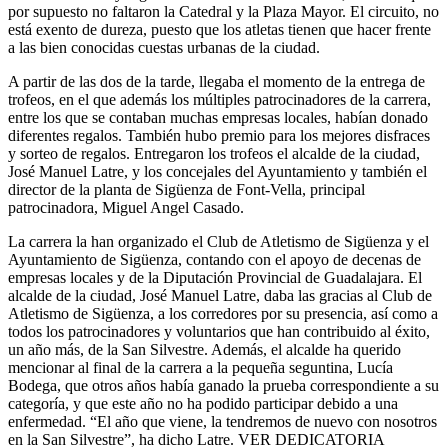
por supuesto no faltaron la Catedral y la Plaza Mayor. El circuito, no
está exento de dureza, puesto que los atletas tienen que hacer frente
a las bien conocidas cuestas urbanas de la ciudad.
A partir de las dos de la tarde, llegaba el momento de la entrega de
trofeos, en el que además los múltiples patrocinadores de la carrera,
entre los que se contaban muchas empresas locales, habían donado
diferentes regalos. También hubo premio para los mejores disfraces
y sorteo de regalos. Entregaron los trofeos el alcalde de la ciudad,
José Manuel Latre, y los concejales del Ayuntamiento y también el
director de la planta de Sigüenza de Font-Vella, principal
patrocinadora, Miguel Angel Casado.
La carrera la han organizado el Club de Atletismo de Sigüenza y el
Ayuntamiento de Sigüenza, contando con el apoyo de decenas de
empresas locales y de la Diputación Provincial de Guadalajara. El
alcalde de la ciudad, José Manuel Latre, daba las gracias al Club de
Atletismo de Sigüenza, a los corredores por su presencia, así como a
todos los patrocinadores y voluntarios que han contribuido al éxito,
un año más, de la San Silvestre. Además, el alcalde ha querido
mencionar al final de la carrera a la pequeña seguntina, Lucía
Bodega, que otros años había ganado la prueba correspondiente a su
categoría, y que este año no ha podido participar debido a una
enfermedad. “El año que viene, la tendremos de nuevo con nosotros
en la San Silvestre”, ha dicho Latre. VER DEDICATORIA