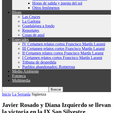
Horas de salida y puesta del sol
Otros fenómenos
Blogs
Las Cruces
La Garlopa
Guadalajara a fondo
Reportajes
Cosas de aquí
Especiales
IV Certamen relatos cortos Francisco Martín Larami
III Certamen relatos cortos Francisco Martín Larami
II Certamen relatos cortos Francisco Martín Larami
I Certamen relatos cortos Francisco Martín Larami
Tribuna de despedida
Pueblos abandonados: Romerosa
Medio Ambiente
Fototeca
Multimedia
Inicio
La Serranía
Sigüenza
Javier Rosado y Diana Izquierdo se llevan
la victoria en la IX San Silvestre