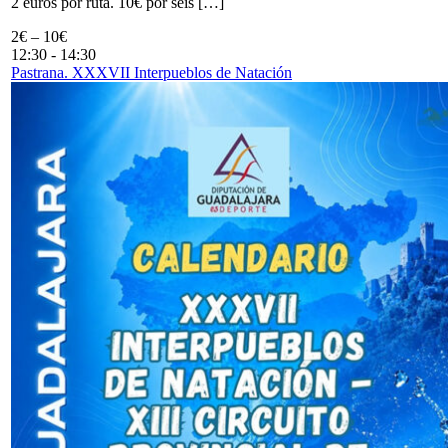
2 euros por ruta. 10€ por seis […]
2€ – 10€
12:30
-
14:30
Pastrana. XXXVII Interpueblos de Natación