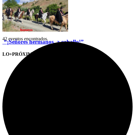
42 eventos encontrados.
“¡Señores hermanos, a caballo!”
LO+PRÓXIMO (CITAS)