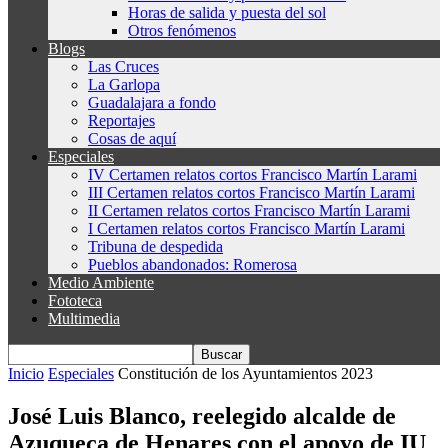
Horas de salida y puesta del sol
Otros fenómenos
Blogs
Las Cruces
La Garlopa
Guadalajara a fondo
Reportajes
Cosas de aquí
Especiales
IV Certamen relatos cortos Francisco Martín Larami
III Certamen relatos cortos Francisco Martín Larami
II Certamen relatos cortos Francisco Martín Larami
I Certamen relatos cortos Francisco Martín Larami
Tribuna de despedida
Pueblos abandonados: Romerosa
Medio Ambiente
Fototeca
Multimedia
Inicio
Especiales
Constitución de los Ayuntamientos 2023
José Luis Blanco, reelegido alcalde de
Azuqueca de Henares con el apoyo de IU