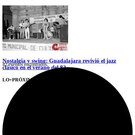
Nostalgia y swing: Guadalajara revivió el jazz
42 eventos encontrados.
clásico en el verano del 82
LO+PRÓXIMO (CITAS)