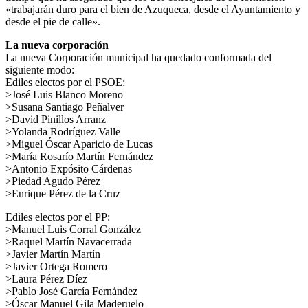
«trabajarán duro para el bien de Azuqueca, desde el Ayuntamiento y
desde el pie de calle».
La nueva corporación
La nueva Corporación municipal ha quedado conformada del
siguiente modo:
Ediles electos por el PSOE:
>José Luis Blanco Moreno
>Susana Santiago Peñalver
>David Pinillos Arranz
>Yolanda Rodríguez Valle
>Miguel Óscar Aparicio de Lucas
>María Rosarío Martín Fernández
>Antonio Expósito Cárdenas
>Piedad Agudo Pérez
>Enrique Pérez de la Cruz
Ediles electos por el PP:
>Manuel Luis Corral González
>Raquel Martín Navacerrada
>Javier Martín Martín
>Javier Ortega Romero
>Laura Pérez Díez
>Pablo José García Fernández
>Óscar Manuel Gila Maderuelo