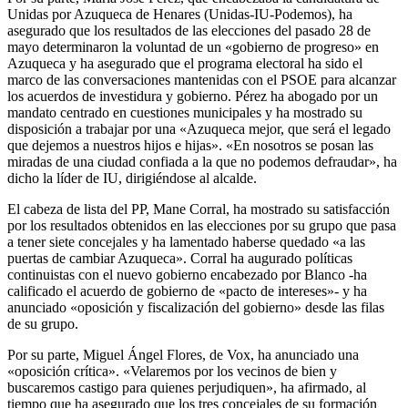
Unidas por Azuqueca de Henares (Unidas-IU-Podemos), ha
asegurado que los resultados de las elecciones del pasado 28 de
mayo determinaron la voluntad de un «gobierno de progreso» en
Azuqueca y ha asegurado que el programa electoral ha sido el
marco de las conversaciones mantenidas con el PSOE para alcanzar
los acuerdos de investidura y gobierno. Pérez ha abogado por un
mandato centrado en cuestiones municipales y ha mostrado su
disposición a trabajar por una «Azuqueca mejor, que será el legado
que dejemos a nuestros hijos e hijas». «En nosotros se posan las
miradas de una ciudad confiada a la que no podemos defraudar», ha
dicho la líder de IU, dirigiéndose al alcalde.
El cabeza de lista del PP, Mane Corral, ha mostrado su satisfacción
por los resultados obtenidos en las elecciones por su grupo que pasa
a tener siete concejales y ha lamentado haberse quedado «a las
puertas de cambiar Azuqueca». Corral ha augurado políticas
continuistas con el nuevo gobierno encabezado por Blanco -ha
calificado el acuerdo de gobierno de «pacto de intereses»- y ha
anunciado «oposición y fiscalización del gobierno» desde las filas
de su grupo.
Por su parte, Miguel Ángel Flores, de Vox, ha anunciado una
«oposición crítica». «Velaremos por los vecinos de bien y
buscaremos castigo para quienes perjudiquen», ha afirmado, al
tiempo que ha asegurado que los tres concejales de su formación