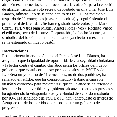
atril. En ese momento, se ha procedido a la votación para la elección
de alcalde, mediante voto secreto depositado en una urna. José Luis
Blanco, número uno de la candidatura del PSOE, ha recibido el
respaldo de 11 concejales (mayoría absoluta) y seguirá siendo el
primer edil de la ciudad. Se han registrado siete votos para Mane
Corral (PP), y tres para Miguel Ángel Flores (Vox). Rodrigo Vasco,
el edil más joven de la nueva Corporación, ha hecho la entrega
simbólica del bastón de mando al alcalde ya electo -en este mandato
se ha estrenado un nuevo bastón-.
Intervenciones
En su primera intervención ante el Pleno, José Luis Blanco, ha
asegurado que la igualdad de oportunidades, la seguridad ciudadana
y la lucha contra el cambio climático serán los pilares del nuevo
gobierno, que estará compuesto por concejales del PSOE y de
IU.»Será un gobierno de 11 concejales, no de dos partidos», ha
señalado el regidor, que ha comprometido «trabajo incansable,
ilusión y esfuerzo» para mejorar Azuqueca. Blanco se ha referido a
los acuerdos de investidura y gobierno alcanzados en días previos y
ha agradecido la «disponibilidad y voluntad de acuerdo mostrada
por IU». Ha señalado que PSOE e IU han «antepuesto el interés de
Azuqueca al de los partidos, para posibilitar un gobierno de
progreso».
José Luis Blanco ha tenido palabras emocionadas de agradecimiento