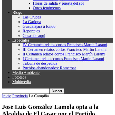
Horas de salida y puesta del sol
Otros fenómenos
Blogs
Las Cruces
La Garlopa
Guadalajara a fondo
Reportajes
Cosas de aquí
Especiales
IV Certamen relatos cortos Francisco Martín Larami
III Certamen relatos cortos Francisco Martín Larami
II Certamen relatos cortos Francisco Martín Larami
I Certamen relatos cortos Francisco Martín Larami
Tribuna de despedida
Pueblos abandonados: Romerosa
Medio Ambiente
Fototeca
Multimedia
Inicio
Provincia
La Campiña
José Luis González Lamola opta a la
Alcaldía de El Casar por el Partido