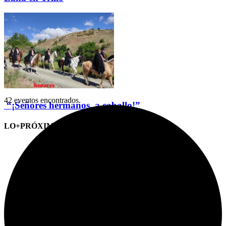
42 eventos encontrados.
“¡Señores hermanos, a caballo!”
LO+PRÓXIMO (CITAS)