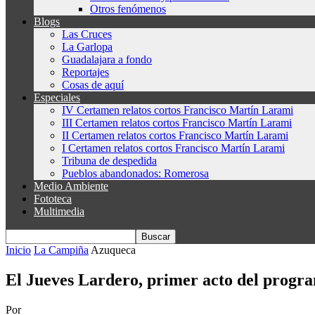
Otros fenómenos
Blogs
Las Cruces
La Garlopa
Guadalajara a fondo
Reportajes
Cosas de aquí
Especiales
IV Certamen relatos cortos Francisco Martín Larami
III Certamen relatos cortos Francisco Martín Larami
II Certamen relatos cortos Francisco Martín Larami
I Certamen relatos cortos Francisco Martín Larami
Tribuna de despedida
Pueblos abandonados: Romerosa
Medio Ambiente
Fototeca
Multimedia
Inicio
La Campiña
Azuqueca
El Jueves Lardero, primer acto del progr
Por