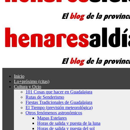
Inicio
Lo+próximo (citas)
Cultura y Ocio
101 Cosas que hacer en Guadalajara
Rutas de Senderismo
Fiestas Tradicionales de Guadalajara
El Tiempo (previsión meteorológica)
Otros fenómenos astronómicos
Mapas Estelares
Horas de salida y puesta de la luna
Horas de salida y puesta del sol