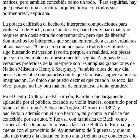
matices, pero también concebida como un todo. “Para seguirlas, hay
que pensar en una estructura arquitectónica, con todos sus
pormenores”, explicaba.
La polaca calificaba el hecho de interpretar composiciones para
violín sólo de Bach, como “un desafío, para bien y para mal, que
requiere una dosis extra de concentración, pero que da libertad”.
Son muchos los intérpretes que se han enfrentado a estas verdaderas
obras maestras. “Como creo que nos pasa a todos los violinistas,
sigo buscando mi versión favorita porque, en realidad, son piezas
que sólo suenan bien en nuestra mente”, seguía. Algunas de las
versiones preferidas de la intérprete son las antiguas grabaciones de
Nathan Milstein o Henryk Szeryng, y “también otras de hoy día,
pero es inevitable compararlas con lo que la música sugiere a nuestra
imaginación. Lo único que puedo decir es que cuando las toco, las
vivo, porque no hay otra manera de enfrentarse a tanta grandeza”.
En el Centro Cultural de El Torreón, Karolina fue largamente
aplaudida por el público, tocando su violín francés, construido por el
famoso lutier francés Sebastian-Auguste Deroux en 1897, y
haciéndolo además con el arco barroco, tal y como la música fue
concebida por su autor. Y fue así, con la música de Bach, como
comenzó el ciclo anual de música clásica de Bell´Arte Europa, que
cuenta con el patrocinio del Ayuntamiento de Sigüenza, y que un
año más traerá a la ciudad en torno a una treintena de conciertos a lo