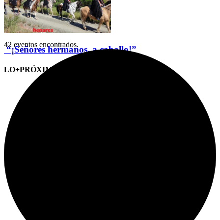
42 eventos encontrados.
“¡Señores hermanos, a caballo!”
LO+PRÓXIMO (CITAS)