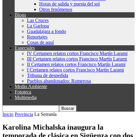
Horas de salida y puesta del sol
Otros fenómenos
Blogs
Las Cruces
La Garlopa
Guadalajara a fondo
Reportajes
Cosas de aquí
Especiales
IV Certamen relatos cortos Francisco Martín Larami
III Certamen relatos cortos Francisco Martín Larami
II Certamen relatos cortos Francisco Martín Larami
I Certamen relatos cortos Francisco Martín Larami
Tribuna de despedida
Pueblos abandonados: Romerosa
Medio Ambiente
Fototeca
Multimedia
Inicio
Provincia
La Serranía
Karolina Michalska inaugura la
temporada de clásica en Sigüenza con dos