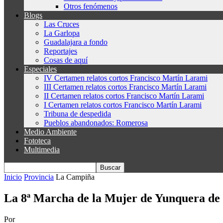
Otros fenómenos
Blogs
Las Cruces
La Garlopa
Guadalajara a fondo
Reportajes
Cosas de aquí
Especiales
IV Certamen relatos cortos Francisco Martín Larami
III Certamen relatos cortos Francisco Martín Larami
II Certamen relatos cortos Francisco Martín Larami
I Certamen relatos cortos Francisco Martín Larami
Tribuna de despedida
Pueblos abandonados: Romerosa
Medio Ambiente
Fototeca
Multimedia
Inicio
Provincia
La Campiña
La 8ª Marcha de la Mujer de Yunquera de 
Por