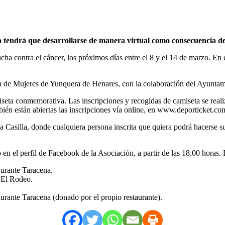
o tendrá que desarrollarse de manera virtual como consecuencia de 
a contra el cáncer, los próximos días entre el 8 y el 14 de marzo. En es
n de Mujeres de Yunquera de Henares, con la colaboración del Ayuntam
miseta conmemorativa. Las inscripciones y recogidas de camiseta se realiz
bién están abiertas las inscripciones vía online, en www.deporticket.co
a Casilla, donde cualquiera persona inscrita que quiera podrá hacerse su
n el perfil de Facebook de la Asociación, a partir de las 18.00 horas. 
urante Taracena.
 El Rodeo.
rante Taracena (donado por el propio restaurante).