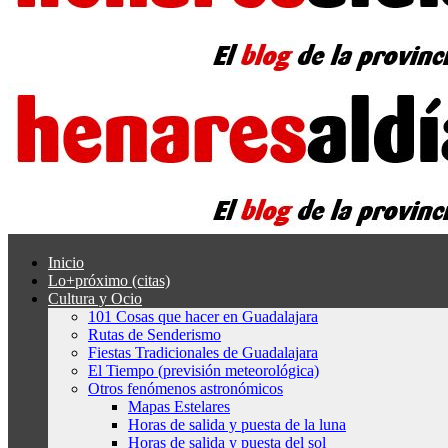
Inicio
Lo+próximo (citas)
Cultura y Ocio
101 Cosas que hacer en Guadalajara
Rutas de Senderismo
Fiestas Tradicionales de Guadalajara
El Tiempo (previsión meteorológica)
Otros fenómenos astronómicos
Mapas Estelares
Horas de salida y puesta de la luna
Horas de salida y puesta del sol