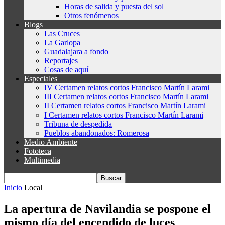
Horas de salida y puesta del sol
Otros fenómenos
Blogs
Las Cruces
La Garlopa
Guadalajara a fondo
Reportajes
Cosas de aquí
Especiales
IV Certamen relatos cortos Francisco Martín Larami
III Certamen relatos cortos Francisco Martín Larami
II Certamen relatos cortos Francisco Martín Larami
I Certamen relatos cortos Francisco Martín Larami
Tribuna de despedida
Pueblos abandonados: Romerosa
Medio Ambiente
Fototeca
Multimedia
Inicio
Local
La apertura de Navilandia se pospone el
mismo día del encendido de luces