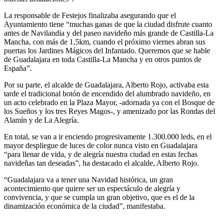
La responsable de Festejos finalizaba asegurando que el
Ayuntamiento tiene “muchas ganas de que la ciudad disfrute cuanto
antes de Navilandia y del paseo navideño más grande de Castilla-La
Mancha, con más de 1,5km, cuando el próximo viernes abran sus
puertas los Jardines Mágicos del Infantado. Queremos que se hable
de Guadalajara en toda Castilla-La Mancha y en otros puntos de
España”.
Por su parte, el alcalde de Guadalajara, Alberto Rojo, activaba esta
tarde el tradicional botón de encendido del alumbrado navideño, en
un acto celebrado en la Plaza Mayor, -adornada ya con el Bosque de
los Sueños y los tres Reyes Magos-, y amenizado por las Rondas del
Alamín y de La Alegría.
En total, se van a ir enciendo progresivamente 1.300.000 leds, en el
mayor despliegue de luces de color nunca visto en Guadalajara
“para llenar de vida, y de alegría nuestra ciudad en estas fechas
navideñas tan deseadas”, ha destacado el alcalde, Alberto Rojo.
“Guadalajara va a tener una Navidad histórica, un gran
acontecimiento que quiere ser un espectáculo de alegría y
convivencia, y que se cumpla un gran objetivo, que es el de la
dinamización económica de la ciudad”, manifestaba.