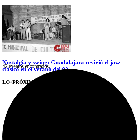
Nostalgia y swing: Guadalajara revivió el jazz
42 eventos encontrados.
clásico en el verano del 82
LO+PRÓXIMO (CITAS)