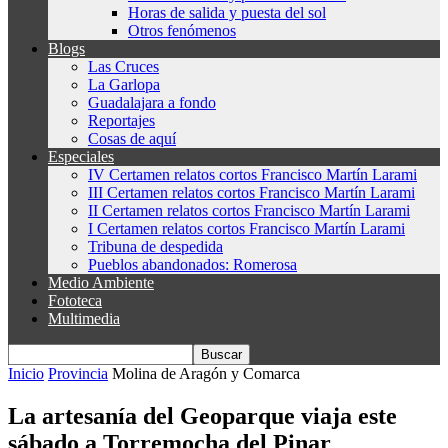
Horas de salida y puesta del sol
Otros fenómenos
Blogs
Las Cruces
La Garlopa
Guadalajara a fondo
Reportajes
Cosas de aquí
Especiales
IV Certamen relatos cortos Francisco Martín Larami
III Certamen relatos cortos Francisco Martín Larami
II Certamen relatos cortos Francisco Martín Larami
I Certamen relatos cortos Francisco Martín Larami
Tribuna de despedida
Pueblos abandonados: Romerosa
Medio Ambiente
Fototeca
Multimedia
Inicio
Provincia
Molina de Aragón y Comarca
La artesanía del Geoparque viaja este
sábado a Torremocha del Pinar