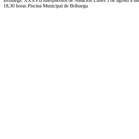
Brihuega. XXXVII Interpueblos de Natación Lunes 3 de agosto a las
18,30 horas Piscina Municipal de Brihuega