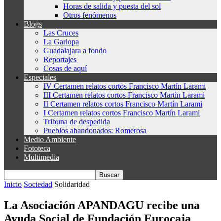
Horas de salida y puesta del sol
Otros fenómenos
Blogs
Las Cruces
La Garlopa
Guadalajara a fondo
Reportajes
Cosas de aquí
Especiales
IV Certamen relatos cortos Francisco Martín Larami
III Certamen relatos cortos Francisco Martín Larami
II Certamen relatos cortos Francisco Martín Larami
I Certamen relatos cortos Francisco Martín Larami
Tribuna de despedida
Pueblos abandonados: Romerosa
Medio Ambiente
Fototeca
Multimedia
Inicio
Sociedad
Solidaridad
La Asociación APANDAGU recibe una
Ayuda Social de Fundación Eurocaja