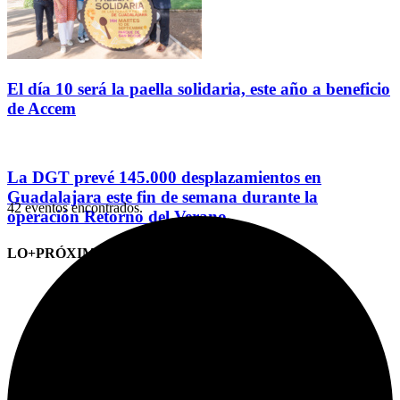
El día 10 será la paella solidaria, este año a beneficio
de Accem
La DGT prevé 145.000 desplazamientos en
Guadalajara este fin de semana durante la
42 eventos encontrados.
operación Retorno del Verano
LO+PRÓXIMO (CITAS)