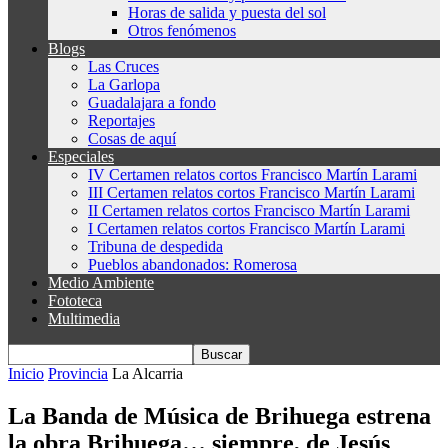
Horas de salida y puesta del sol
Otros fenómenos
Blogs
Las Cruces
La Garlopa
Guadalajara a fondo
Reportajes
Cosas de aquí
Especiales
IV Certamen relatos cortos Francisco Martín Larami
III Certamen relatos cortos Francisco Martín Larami
II Certamen relatos cortos Francisco Martín Larami
I Certamen relatos cortos Francisco Martín Larami
Tribuna de despedida
Pueblos abandonados: Romerosa
Medio Ambiente
Fototeca
Multimedia
Inicio
Provincia
La Alcarria
La Banda de Música de Brihuega estrena
la obra Brihuega… siempre, de Jesús