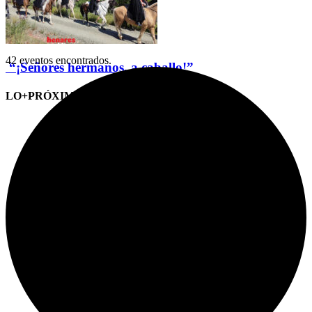
42 eventos encontrados.
“¡Señores hermanos, a caballo!”
LO+PRÓXIMO (CITAS)