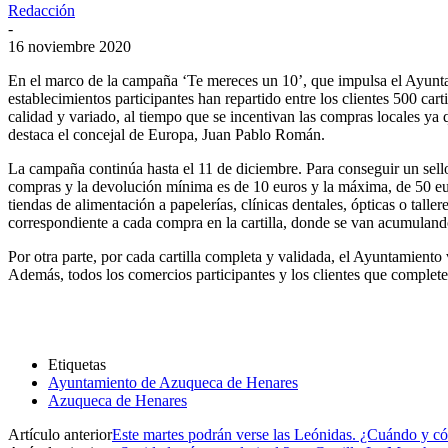
Redacción
-
16 noviembre 2020
En el marco de la campaña ‘Te mereces un 10’, que impulsa el Ayuntam
establecimientos participantes han repartido entre los clientes 500 ca
calidad y variado, al tiempo que se incentivan las compras locales ya 
destaca el concejal de Europa, Juan Pablo Román.
La campaña continúa hasta el 11 de diciembre. Para conseguir un sello
compras y la devolución mínima es de 10 euros y la máxima, de 50 eu
tiendas de alimentación a papelerías, clínicas dentales, ópticas o tal
correspondiente a cada compra en la cartilla, donde se van acumuland
Por otra parte, por cada cartilla completa y validada, el Ayuntamiento
Además, todos los comercios participantes y los clientes que completen 
Etiquetas
Ayuntamiento de Azuqueca de Henares
Azuqueca de Henares
Artículo anterior
Este martes podrán verse las Leónidas. ¿Cuándo y c