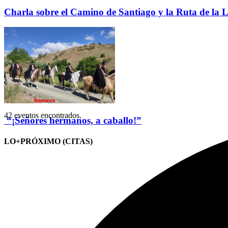
Charla sobre el Camino de Santiago y la Ruta de la L
42 eventos encontrados.
“¡Señores hermanos, a caballo!”
LO+PRÓXIMO (CITAS)