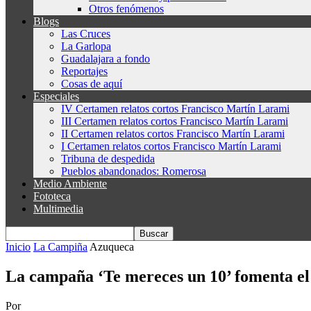
Otros fenómenos
Blogs
Las Cruces
La Garlopa
Guadalajara a fondo
Reportajes
Cosas de aquí
Especiales
IV Certamen relatos cortos Francisco Martín Larami
III Certamen relatos cortos Francisco Martín Larami
II Certamen relatos cortos Francisco Martín Larami
I Certamen relatos cortos Francisco Martín Larami
Tribuna de despedida
Pueblos abandonados: Romerosa
Medio Ambiente
Fototeca
Multimedia
Inicio
La Campiña
Azuqueca
La campaña ‘Te mereces un 10’ fomenta e
Por