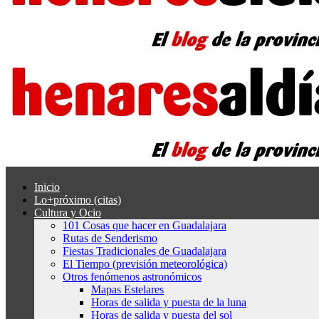
Inicio
Lo+próximo (citas)
Cultura y Ocio
101 Cosas que hacer en Guadalajara
Rutas de Senderismo
Fiestas Tradicionales de Guadalajara
El Tiempo (previsión meteorológica)
Otros fenómenos astronómicos
Mapas Estelares
Horas de salida y puesta de la luna
Horas de salida y puesta del sol