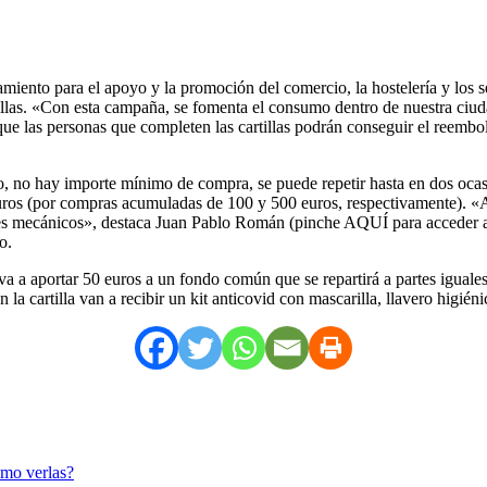
iento para el apoyo y la promoción del comercio, la hostelería y los s
rtillas. «Con esta campaña, se fomenta el consumo dentro de nuestra ciud
que las personas que completen las cartillas podrán conseguir el reembol
, no hay importe mínimo de compra, se puede repetir hasta en dos ocasio
ros (por compras acumuladas de 100 y 500 euros, respectivamente). «Ade
leres mecánicos», destaca Juan Pablo Román (pinche AQUÍ para acceder al 
o.
 va a aportar 50 euros a un fondo común que se repartirá a partes iguale
la cartilla van a recibir un kit anticovid con mascarilla, llavero higién
ómo verlas?