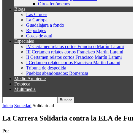
Otros fenómenos
Blogs
Las Cruces
La Garlopa
Guadalajara a fondo
Reportajes
Cosas de aquí
Especiales
IV Certamen relatos cortos Francisco Martín Larami
III Certamen relatos cortos Francisco Martín Larami
II Certamen relatos cortos Francisco Martín Larami
I Certamen relatos cortos Francisco Martín Larami
Tribuna de despedida
Pueblos abandonados: Romerosa
Medio Ambiente
Fototeca
Multimedia
Inicio
Sociedad
Solidaridad
La Carrera Solidaria contra la ELA de Fund
Por