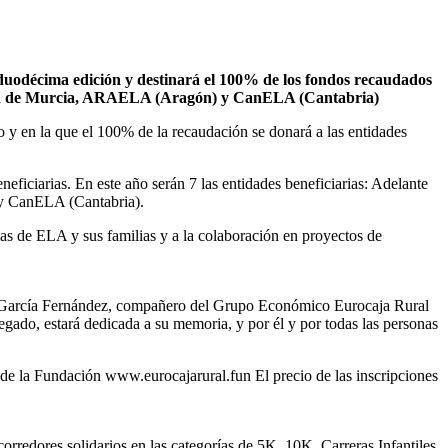
u duodécima edición y destinará el 100% de los fondos recaudados
ón de Murcia, ARAELA (Aragón) y CanELA (Cantabria)
 y en la que el 100% de la recaudación se donará a las entidades
neficiarias. En este año serán 7 las entidades beneficiarias: Adelante
 CanELA (Cantabria).
mas de ELA y sus familias y a la colaboración en proyectos de
is García Fernández, compañero del Grupo Económico Eurocaja Rural
legado, estará dedicada a su memoria, y por él y por todas las personas
b de la Fundación www.eurocajarural.fun El precio de las inscripciones
orredores solidarios en las categorías de 5K, 10K, Carreras Infantiles