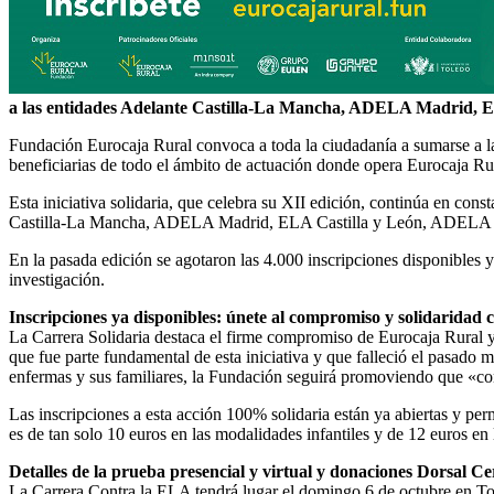
a las entidades Adelante Castilla-La Mancha, ADELA Madrid
Fundación Eurocaja Rural convoca a toda la ciudadanía a sumarse a la
beneficiarias de todo el ámbito de actuación donde opera Eurocaja Ru
Esta iniciativa solidaria, que celebra su XII edición, continúa en cons
Castilla-La Mancha, ADELA Madrid, ELA Castilla y León, ADELA
En la pasada edición se agotaron las 4.000 inscripciones disponibles 
investigación.
Inscripciones ya disponibles: únete al compromiso y solidaridad
La Carrera Solidaria destaca el firme compromiso de Eurocaja Rural
que fue parte fundamental de esta iniciativa y que falleció el pasado 
enfermas y sus familiares, la Fundación seguirá promoviendo que «co
Las inscripciones a esta acción 100% solidaria están ya abiertas y pe
es de tan solo 10 euros en las modalidades infantiles y de 12 euros en 
Detalles de la prueba presencial y virtual y donaciones Dorsal Ce
La Carrera Contra la ELA tendrá lugar el domingo 6 de octubre en Tole