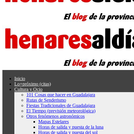
Inicio
Lo+próximo (citas)
Cultura y Ocio
101 Cosas que hacer en Guadalajara
Rutas de Senderismo
Fiestas Tradicionales de Guadalajara
El Tiempo (previsión meteorológica)
Otros fenómenos astronómicos
Mapas Estelares
Horas de salida y puesta de la luna
Horas de salida y puesta del sol