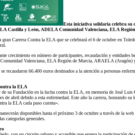
Esta iniciativa solidaria celebra s
, ELA Castilla y León, ADELA Comunidad Valenciana, ELA Regi
 gran Carrera Contra la ELA que se celebrará el 6 de octubre en Toledo
ral.
tante crecimiento en número de participantes, recaudación y entidades be
 Comunidad Valenciana, ELA Región de Murcia, ARAELA (Aragón) y
y se recaudaron 66.400 euros destinados a la atención a personas enfer
 contra la ELA
 y de su Fundación en la lucha contra la ELA, en memoria de José Lu
mes de abril debido a esta enfermedad. Este año la carrera, honrando su 
ntra la ELA cada paso cuenta».
rmanecerán disponibles hasta el próximo 3 de octubre a través de la we
las categorías generales.
ro
do, con un circuito urbano y accesible que espera la participación de c