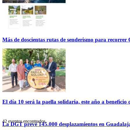
Más de doscientas rutas de senderismo para recorre
El día 10 será la paella solidaria, este año a benefici
42 eventos encontrados.
La DGT prevé 145.000 desplazamientos en Guadalajar