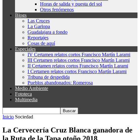
Horas de salida y puesta del sol
Otros fenómenos
Blogs
Las Cruces
La Garlopa
Guadalajara a fondo
Reportajes
Cosas de aquí
Especiales
IV Certamen relatos cortos Francisco Martín Larami
III Certamen relatos cortos Francisco Martín Larami
II Certamen relatos cortos Francisco Martín Larami
I Certamen relatos cortos Francisco Martín Larami
Tribuna de despedida
Pueblos abandonados: Romerosa
Medio Ambiente
Fototeca
Multimedia
Inicio
Sociedad
La Cervecería Cruz Blanca ganadora de
la Ruta de la Tapa otoño 2018