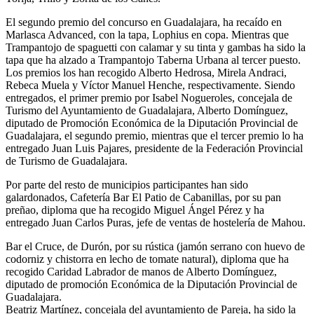
El segundo premio del concurso en Guadalajara, ha recaído en
Marlasca Advanced, con la tapa, Lophius en copa. Mientras que
Trampantojo de spaguetti con calamar y su tinta y gambas ha sido la
tapa que ha alzado a Trampantojo Taberna Urbana al tercer puesto.
Los premios los han recogido Alberto Hedrosa, Mirela Andraci,
Rebeca Muela y Víctor Manuel Henche, respectivamente. Siendo
entregados, el primer premio por Isabel Nogueroles, concejala de
Turismo del Ayuntamiento de Guadalajara, Alberto Domínguez,
diputado de Promoción Económica de la Diputación Provincial de
Guadalajara, el segundo premio, mientras que el tercer premio lo ha
entregado Juan Luis Pajares, presidente de la Federación Provincial
de Turismo de Guadalajara.
Por parte del resto de municipios participantes han sido
galardonados, Cafetería Bar El Patio de Cabanillas, por su pan
preñao, diploma que ha recogido Miguel Ángel Pérez y ha
entregado Juan Carlos Puras, jefe de ventas de hostelería de Mahou.
Bar el Cruce, de Durón, por su rústica (jamón serrano con huevo de
codorniz y chistorra en lecho de tomate natural), diploma que ha
recogido Caridad Labrador de manos de Alberto Domínguez,
diputado de promoción Económica de la Diputación Provincial de
Guadalajara.
Beatriz Martínez, concejala del ayuntamiento de Pareja, ha sido la