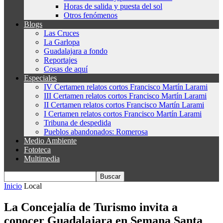
Horas de salida y puesta del sol
Otros fenómenos
Blogs
Las Cruces
La Garlopa
Guadalajara a fondo
Reportajes
Cosas de aquí
Especiales
IV Certamen relatos cortos Francisco Martín Larami
III Certamen relatos cortos Francisco Martín Larami
II Certamen relatos cortos Francisco Martín Larami
I Certamen relatos cortos Francisco Martín Larami
Tribuna de despedida
Pueblos abandonados: Romerosa
Medio Ambiente
Fototeca
Multimedia
Inicio
Local
La Concejalía de Turismo invita a
conocer Guadalajara en Semana Santa