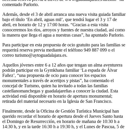
comentado Parlorio.
Además, desde el 3 de abril arranca una nueva visita guiada familiar
bajo el título ‘En abril, aguas mil’, que tendrá lugar el 3 y 17 de
abril, en horario de 12 y 17:00 horas. “Gracias a esta visita
conoceremos los ríos, arroyos y fuentes de nuestra ciudad, así como
la manera que llega el agua a nuestras casas”, ha apuntado Parlorio.
Para participar en esta propuesta de ocio gratuito para las familias se
requerirá reserva previa mediante el teléfono 949 887 099 o el
correo turismo@aytoguadalajara.es.
Aquellos jóvenes entre 6 a 12 años que tengan un alma aventurera
podrán participar en la Gymkhana familiar ‘La espada de Álvar
Fañez’, “una propuesta de ocio para conocer los espacios
monumentales a través de acertijos y pistas”, ha comentado el
concejal de Turismo, quien ha invitado a todas las familias
castellanomanchegas y guadalajareñas a conocer la ciudad. Esta
actividad está disponible en horario de apertura monumental;
retirada del material necesario en la Iglesia de San Francisco.
Finalmente, desde la Oficina de Gestión Turística Municipal han
querido recordar el horario de apertura desde el Jueves Santo hasta
el Domingo de Resurrección, en horario de mañana de 10:30 h a
14:30 h, y en la tarde 16:30 h a 19:30 h, y el Lunes de Pascua, 5 de