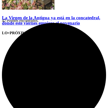
La Virgen de la Antigua ya está en la concatedral,
42 eventos encontrados.
donde este viernes empieza el novenario
LO+PRÓXIMO (CITAS)