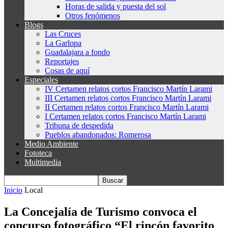
Horas de salida y puesta del sol
Otros fenómenos
Blogs
Las Cruces
La Garlopa
Guadalajara a fondo
Reportajes
Cosas de aquí
Especiales
IV Certamen relatos cortos Francisco Martín Larami
III Certamen relatos cortos Francisco Martín Larami
II Certamen relatos cortos Francisco Martín Larami
I Certamen relatos cortos Francisco Martín Larami
Tribuna de despedida
Pueblos abandonados: Romerosa
Medio Ambiente
Fototeca
Multimedia
Inicio
Local
La Concejalía de Turismo convoca el
concurso fotográfico “El rincón favorito