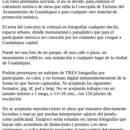
Las fotos premiadas servirán, si así se decide, para elaborar el
calendario turístico de mesa que edita la Concejalía de Turismo del
Ayuntamiento de Guadalajara o para cualquier otro material de
promoción turística.
El tema del concurso se centrará en fotografiar cualquier rincón,
espacio urbano, detalle monumental o paisajístico que para el
participante merezca ser conocido por los visitantes que vengan a
Guadalajara capital.
Puede ser una foto de un parque, de una calle o plaza, un
monumento o edificio, una instalación o cualquier lugar de la ciudad
de Guadalajara.
Podrán presentarse un máximo de TRES fotografías por
participante, en color, y en formato digital independientemente de la
forma en que fueron capturadas. Se aceptarán los siguientes
formatos: jpg, tif, psd y bmp. No se aceptarán trabajos con un
tamaño inferior a 1 mega, o 13×18 cms., con 150 píxeles de
resolución
No se aceptarán reproducciones ni obras que muestren directamente
leyendas o marcas que puedan interpretarse -ajuicio del jurado-
como publicidad. Tampoco serán tomadas en cuenta fotografías que
hayan sido acreedoras de distinciones ( premios ) en otros
certámenes, y todas deberán responder al tema central del presente