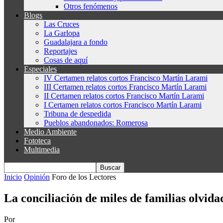
Otros fenómenos
Blogs
Las Cruces
La Garlopa
Guadalajara a fondo
Reportajes
Cosas de aquí
Especiales
IV Certamen relatos cortos Francisco Martín Larami
III Certamen relatos cortos Francisco Martín Larami
II Certamen relatos cortos Francisco Martín Larami
I Certamen relatos cortos Francisco Martín Larami
Tribuna de despedida
Pueblos abandonados: Romerosa
Medio Ambiente
Fototeca
Multimedia
Inicio
Opinión
Foro de los Lectores
La conciliación de miles de familias olvid
Por