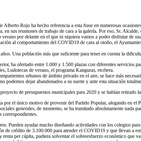
alde Alberto Rojo ha hecho referencia a esta frase en numerosas ocasione
, en sus reuniones de trabajo de cara a la galería. Por eso, Sr. Alcalde
 verano por delante en el que ni siquiera vamos a poder disfrutar de un
 relación al comportamiento del COVID19 de cara al otoño, el Ayuntamien
os. Una población más que suficiente para tener en cuenta la dificulta
ior, ha ofertado entre 1.000 y 1.500 plazas con diferentes servicios pa
, Ludotecas de verano, el programa Kanguras, etcétera.
s campamentos urbanos de ámbito privado en el aire, se hace más necesar
 no podemos dejar abandonados a su suerte y ante esta situación totalmen
 proyecto de presupuestos municipales para 2020 y se habían retirado las
por el único motivo de provenir del Partido Popular, alegando en el P
 sociales generales, de momento, se ha tramitado absolutamente nada par
s correspondientes.
oren. Pueden ayudar mucho diseñando actividades con los colegios para 
ión de crédito de 3.100.000 para atender el COVID19 y que llevan a es
 y renta per cápita, pudiera solventar el sobreesfuerzo económico que 