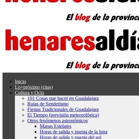
Inicio
Lo+próximo (citas)
Cultura y Ocio
101 Cosas que hacer en Guadalajara
Rutas de Senderismo
Fiestas Tradicionales de Guadalajara
El Tiempo (previsión meteorológica)
Otros fenómenos astronómicos
Mapas Estelares
Horas de salida y puesta de la luna
Horas de salida y puesta del sol