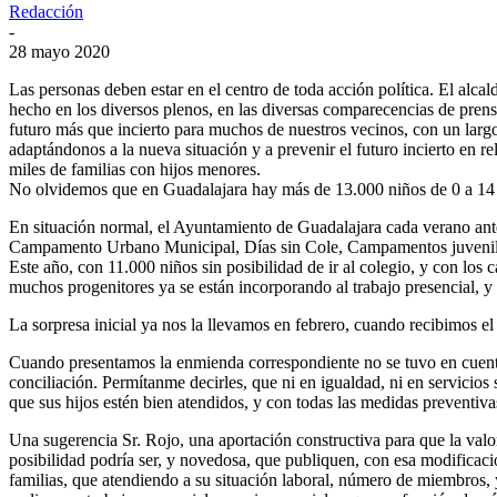
Redacción
-
28 mayo 2020
Las personas deben estar en el centro de toda acción política. El alc
hecho en los diversos plenos, en las diversas comparecencias de prensa
futuro más que incierto para muchos de nuestros vecinos, con un largo
adaptándonos a la nueva situación y a prevenir el futuro incierto en
miles de familias con hijos menores.
No olvidemos que en Guadalajara hay más de 13.000 niños de 0 a 14 añ
En situación normal, el Ayuntamiento de Guadalajara cada verano anter
Campamento Urbano Municipal, Días sin Cole, Campamentos juveniles
Este año, con 11.000 niños sin posibilidad de ir al colegio, y con lo
muchos progenitores ya se están incorporando al trabajo presencial, y
La sorpresa inicial ya nos la llevamos en febrero, cuando recibimos el
Cuando presentamos la enmienda correspondiente no se tuvo en cuenta 
conciliación. Permítanme decirles, que ni en igualdad, ni en servicios
que sus hijos estén bien atendidos, y con todas las medidas preventiva
Una sugerencia Sr. Rojo, una aportación constructiva para que la val
posibilidad podría ser, y novedosa, que publiquen, con esa modificac
familias, que atendiendo a su situación laboral, número de miembros,