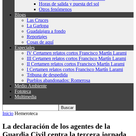
Horas de salida y puesta del sol
Otros fenómenos
Blogs
Las Cruces
La Garlopa
Guadalajara a fondo
Reportajes
Cosas de aquí
Especiales
IV Certamen relatos cortos Francisco Martín Larami
III Certamen relatos cortos Francisco Martín Larami
II Certamen relatos cortos Francisco Martín Larami
I Certamen relatos cortos Francisco Martín Larami
Tribuna de despedida
Pueblos abandonados: Romerosa
Medio Ambiente
Fototeca
Multimedia
Inicio
Hemeroteca
La declaración de los agentes de la
Guardia Civil centra la tercera jornada