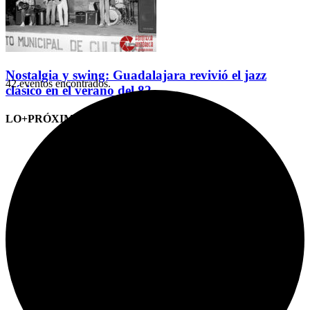
Nostalgia y swing: Guadalajara revivió el jazz
42 eventos encontrados.
clásico en el verano del 82
LO+PRÓXIMO (CITAS)